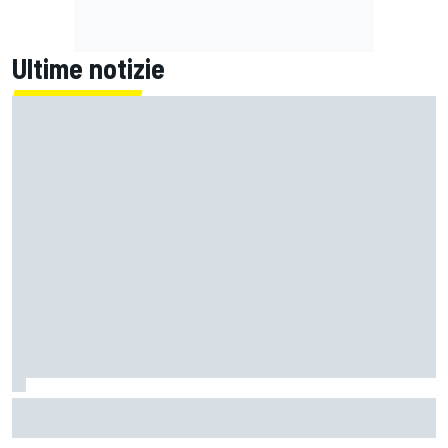
Ultime notizie
Vorreste la Subaru Impreza di Colin McRae fatta di Lego?
Potete votarla