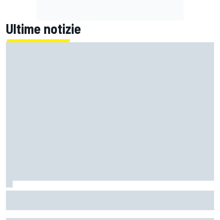
Ultime notizie
WEC | Meno punti in palio nel nuovo calendario 2026: come
cambia la lotta per il titolo?