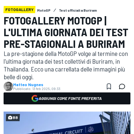
FOTOGALLERY
MotoGP
Test ufficiali a Buriram
FOTOGALLERY MOTOGP |
L'ULTIMA GIORNATA DEI TEST
PRE-STAGIONALI A BURIRAM
La pre-stagione della MotoGP volge al termine con
l'ultima giornata dei test collettivi di Buriram, in
Thailanda. Ecco una carrellata delle immagini più
belle di oggi.
Matteo Nugnes
Pubblicato:
13 feb 2025, 09:33
AGGIUNGI COME FONTE PREFERITA
88