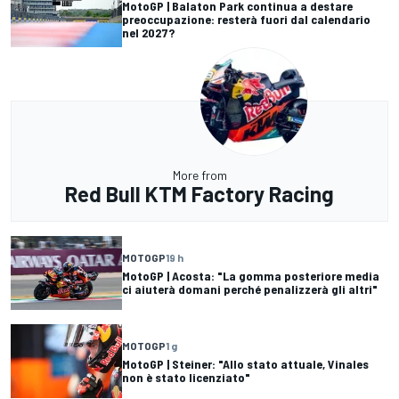
MotoGP | Balaton Park continua a destare
preoccupazione: resterà fuori dal calendario
nel 2027?
More from
Red Bull KTM Factory Racing
MOTOGP
19 h
MotoGP | Acosta: "La gomma posteriore media
ci aiuterà domani perché penalizzerà gli altri"
MOTOGP
1 g
MotoGP | Steiner: "Allo stato attuale, Vinales
non è stato licenziato"