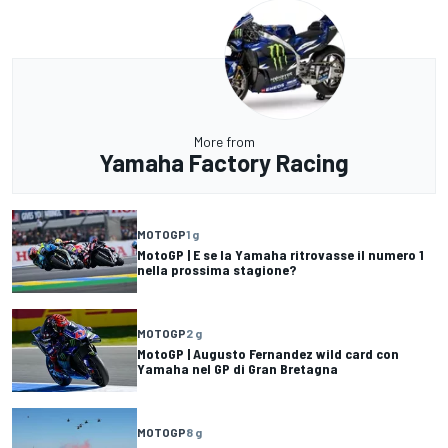
More from
Yamaha Factory Racing
MOTOGP
1 g
MotoGP | E se la Yamaha ritrovasse il numero 1
nella prossima stagione?
MOTOGP
2 g
MotoGP | Augusto Fernandez wild card con
Yamaha nel GP di Gran Bretagna
MOTOGP
8 g