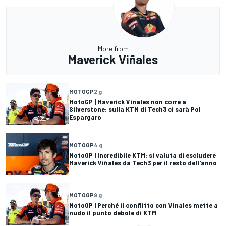
More from
Maverick Viñales
MOTOGP
2 g
MotoGP | Maverick Vinales non corre a
Silverstone: sulla KTM di Tech3 ci sarà Pol
Espargaro
MOTOGP
4 g
MotoGP | Incredibile KTM: si valuta di escludere
Maverick Viñales da Tech3 per il resto dell'anno
MOTOGP
9 g
MotoGP | Perché il conflitto con Vinales mette a
nudo il punto debole di KTM