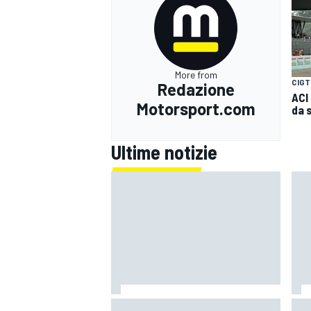
More from
CIGT
Redazione
ACI
Motorsport.com
da 
Ultime notizie
MONOMARCA
Un metro di altezza e 1.600 CV:
Mot