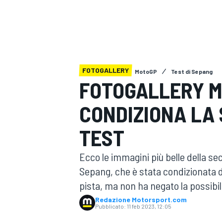
MOTOGP
WEC
FOTOGALLERY
MotoGP
Test di Sepang
FOTOGALLERY MO
CONDIZIONA LA
WRC
TEST
Ecco le immagini più belle della sec
Sepang, che è stata condizionata da
pista, ma non ha negato la possibil
Redazione Motorsport.com
Pubblicato:
11 feb 2023, 12:05