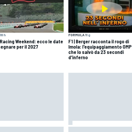
18 h
FORMULA 1
1 g
 Racing Weekend: ecco le date
F1 | Berger racconta il rogo di
segnare per il 2027
Imola: l'equipaggiamento OMP
che lo salvò da 23 secondi
d'inferno
oGP | Ogura prudente:
MotoGP | Bagnaia: "Non serviva