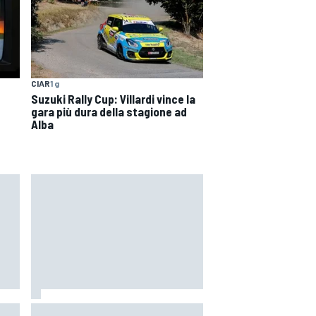
CIAR
1 g
Suzuki Rally Cup: Villardi vince la
gara più dura della stagione ad
Alba
 il
MotoGP | Martin: "Non capisco