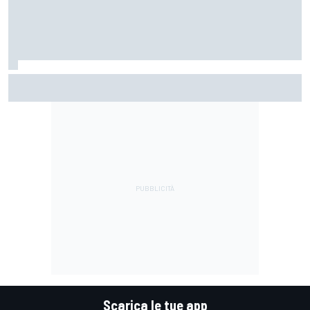
MotoGP | Acosta: "La pista peggiore per KTM, era come
guidare un trapano da cantiere!"
Scarica le tue app