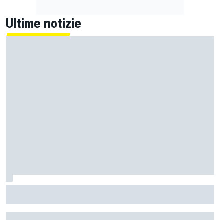
Ultime notizie
MotoGP | Zarco risale in moto tre mesi dopo il suo grave
infortunio