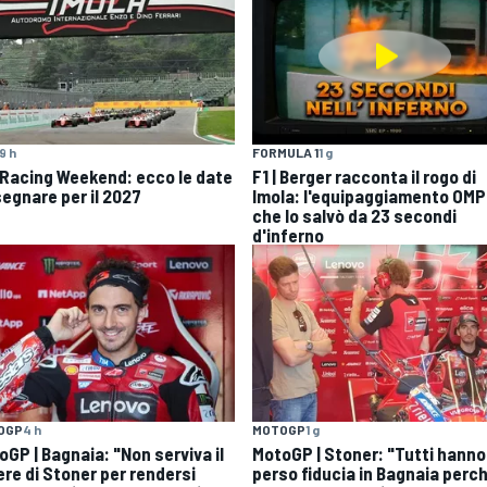
9 h
FORMULA 1
1 g
 Racing Weekend: ecco le date
F1 | Berger racconta il rogo di
segnare per il 2027
Imola: l'equipaggiamento OMP
che lo salvò da 23 secondi
d'inferno
OGP
4 h
MOTOGP
1 g
oGP | Bagnaia: "Non serviva il
MotoGP | Stoner: "Tutti hanno
ere di Stoner per rendersi
perso fiducia in Bagnaia perch