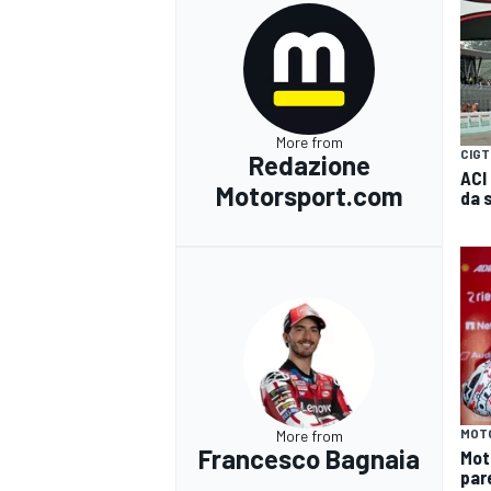
More from
CIGT
Redazione
ACI
Motorsport.com
da 
MONOMARCA
MOT
More from
Francesco Bagnaia
Mot
par