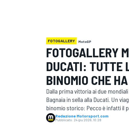
MOTOGP
WEC
FOTOGALLERY
MotoGP
FOTOGALLERY M
DUCATI: TUTTE L
WRC
BINOMIO CHE HA
Dalla prima vittoria ai due mondiali 
Bagnaia in sella alla Ducati. Un vi
binomio storico: Pecco è infatti il 
Redazione Motorsport.com
Pubblicato:
24 giu 2026, 10:28