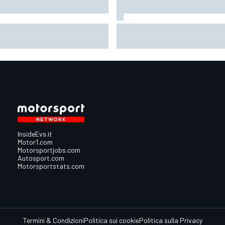
oGP | Ogura prudente:
MotoGP | Bagnaia: "Non serviva
lverstone non è un circuito che
parere di Stoner per rendersi
entusiasmi molto"
conto che guidavo una Ducati
diversa"
InsideEvs.it
Motor1.com
Motorsportjobs.com
Autosport.com
Motorsportstats.com
Termini & Condizioni
Politica sui cookie
Politica sulla Privacy