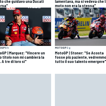
to che guidavo una Ducati
lamentava, ma si vedeva che l
ersa"
moto non era la stessa"
OGP
6 h
MOTOGP
2 g
oGP | Marquez: "Vincere un
MotoGP | Stoner: "Se Acosta
o titolo non mi cambierà la
fosse più paziente, vedremm
. A tre di loro sì"
tutto il suo talento emergere