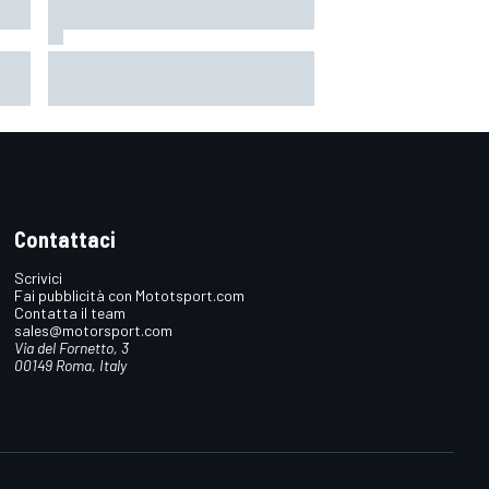
 il
MotoGP | Martin: "Non capisco
come faccia ancora a guidare il
Mondiale"
Contattaci
Scrivici
Fai pubblicità con Mototsport.com
Contatta il team
sales@motorsport.com
Via del Fornetto, 3
00149 Roma, Italy