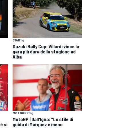
CIAR
1 g
Suzuki Rally Cup: Villardi vince la
gara più dura della stagione ad
Alba
MOTOGP
20 g
MotoGP | Dall'Igna: "Lo stile di
é si
guida di Marquez è meno