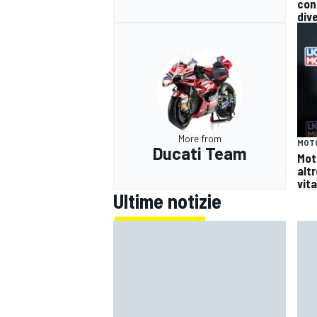
con
div
More from
MOT
Ducati Team
Mot
altr
vita
Ultime notizie
RALLY