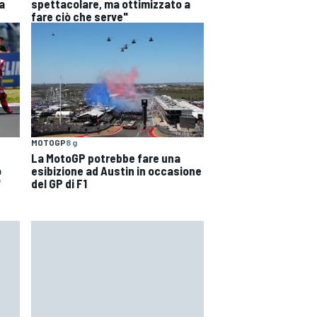
a
spettacolare, ma ottimizzato a
fare ciò che serve"
MOTOGP
8 g
La MotoGP potrebbe fare una
o
esibizione ad Austin in occasione
"
del GP di F1