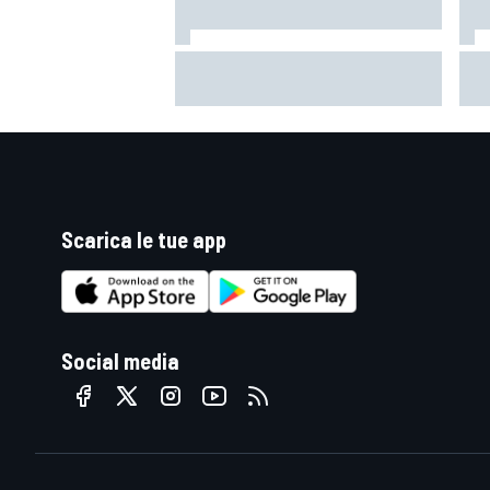
Un metro di altezza e 1.600 CV:
Mot
ecco la Bugatti Destrier
"Si
mi 
Scarica le tue app
Social media