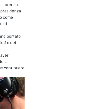
ge Lorenzo.
a presidenza
do come
o di
anno portato
loti e dei
 aver
della
se continuerà