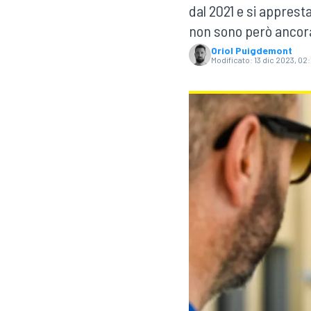
dal 2021 e si apprest
MOTOGP
WEC
non sono però ancor
Oriol Puigdemont
Modificato:
13 dic 2023, 02:
WRC