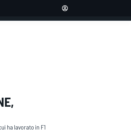
dei tuoi piloti preferiti
Fai sentire la tua voce
commentando l'articolo
ACCEDI
EDIZIONE
ITALIA
NE,
ui ha lavorato in F1