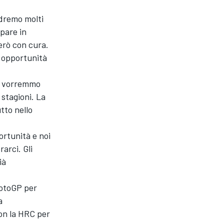
edremo molti
ipare in
erò con cura.
e opportunità
o, vorremmo
 stagioni. La
tto nello
ortunità e noi
arci. Gli
ià
MotoGP per
a
on la HRC per