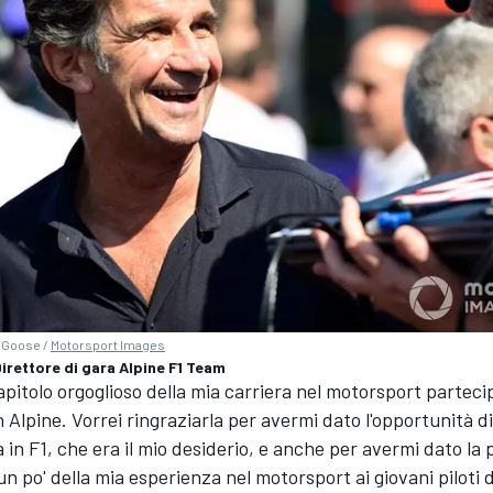
d Goose /
Motorsport Images
Direttore di gara Alpine F1 Team
apitolo orgoglioso della mia carriera nel motorsport partecip
 Alpine. Vorrei ringraziarla per avermi dato l'opportunità di
 in F1, che era il mio desiderio, e anche per avermi dato la p
n po' della mia esperienza nel motorsport ai giovani piloti d