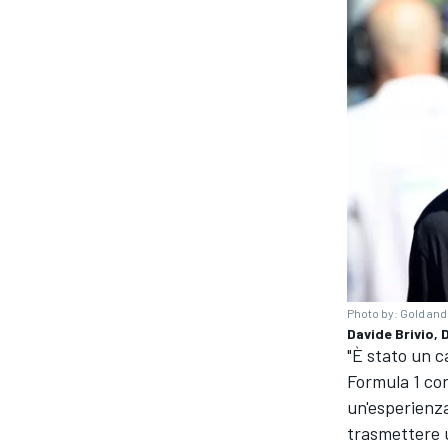
Photo by: Gold an
Davide Brivio, 
"È stato un c
ENDURANCE/GT
Formula 1 con
un'esperienza
trasmettere u