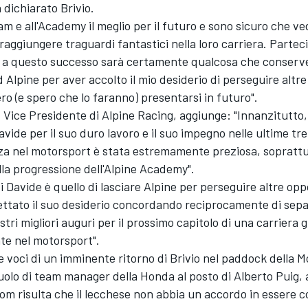
dichiarato Brivio.
am e all'Academy il meglio per il futuro e sono sicuro che v
i raggiungere traguardi fantastici nella loro carriera. Partec
e a questo successo sarà certamente qualcosa che conserv
 Alpine per aver accolto il mio desiderio di perseguire altr
o (e spero che lo faranno) presentarsi in futuro".
 Vice Presidente di Alpine Racing, aggiunge: "Innanzitutt
avide per il suo duro lavoro e il suo impegno nelle ultime tre
za nel motorsport è stata estremamente preziosa, soprattu
lla progressione dell'Alpine Academy".
 di Davide è quello di lasciare Alpine per perseguire altre opp
ttato il suo desiderio concordando reciprocamente di separ
tri migliori auguri per il prossimo capitolo di una carriera g
te nel motorsport".
 voci di un imminente ritorno di Brivio nel paddock della 
uolo di team manager della Honda al posto di Alberto Puig, 
m risulta che il lecchese non abbia un accordo in essere c