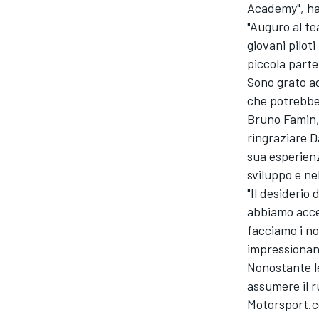
Academy", ha 
"Auguro al te
giovani pilot
piccola part
Sono grato ad
che potrebber
Bruno Famin,
ringraziare D
sua esperien
sviluppo e ne
"Il desiderio
abbiamo acce
facciamo i nos
impressionan
Nonostante le
MONOMARCA
assumere il r
Motorsport.co