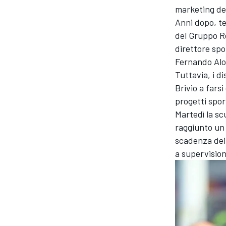
marketing del
Anni dopo, te
del Gruppo Re
direttore spo
Fernando Al
Tuttavia, i d
Brivio a farsi
progetti sport
Martedì la s
raggiunto un 
scadenza dei
a supervisio