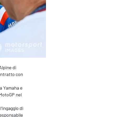
Alpine di
ontratto con
lla Yamaha e
 MotoGP nel
'ingaggio di
responsabile