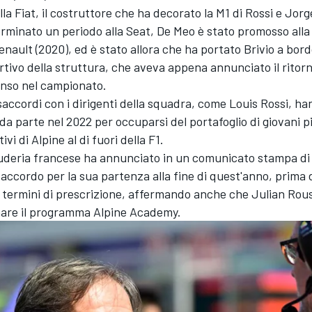
la Fiat, il costruttore che ha decorato la M1 di Rossi e Jor
rminato un periodo alla Seat, De Meo è stato promosso all
nault (2020), ed è stato allora che ha portato Brivio a bor
rtivo della struttura, che aveva appena annunciato il ritorn
onso
nel campionato.
isaccordi con i dirigenti della squadra, come Louis Rossi, h
 da parte nel 2022 per occuparsi del portafoglio di giovani pi
ivi di Alpine al di fuori della F1.
cuderia francese ha annunciato in un comunicato stampa di
accordo per la sua partenza alla fine di quest'anno, prima 
 termini di prescrizione, affermando anche che Julian Rou
nare il programma Alpine Academy.