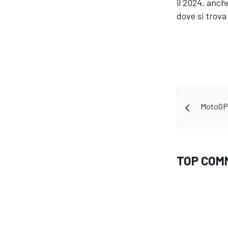
il 2024, anch
dove si trova
MotoGP |
TOP COM
RALLY