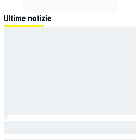
Ultime notizie
IMSA | Porsche stangata a Road America: 5' di penalità alla
#6, Estre osservato speciale per l'incidente con Aitken