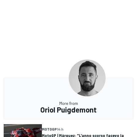
More from
Oriol Puigdemont
MOTOGP
14 h
MotoGP | Márquez: "L'anno scorso facevo la