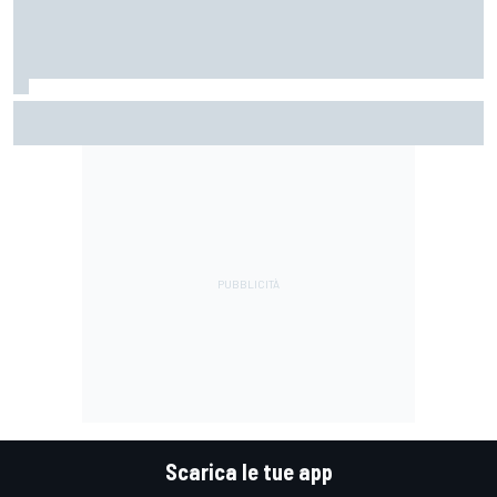
Jack Miller afferma che la decisione sul dopo-MotoGP è
vicina tra le voci su Yamaha in SBK
Scarica le tue app