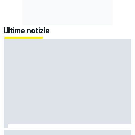
Ultime notizie
Un metro di altezza e 1.600 CV: ecco la Bugatti Destrier