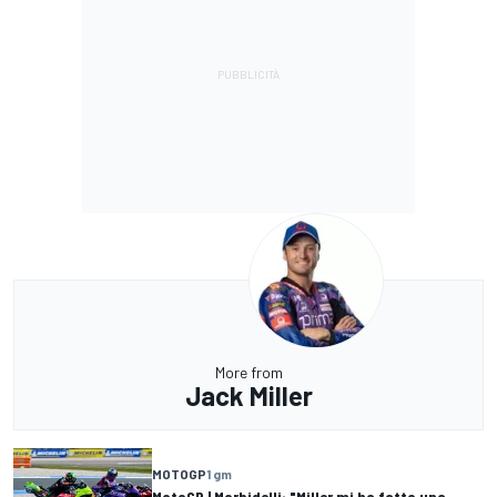
More from
Jack Miller
MOTOGP
1 gm
MotoGP | Morbidelli: "Miller mi ha fatto una