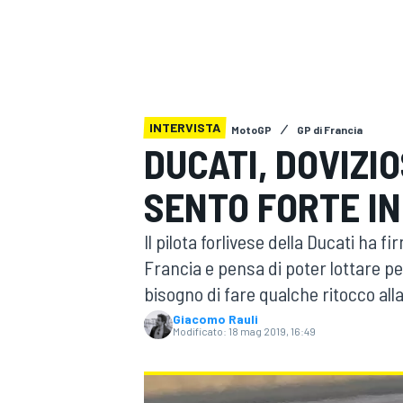
MOTOGP
WEC
INTERVISTA
MotoGP
GP di Francia
DUCATI, DOVIZI
SENTO FORTE IN
WRC
Il pilota forlivese della Ducati ha f
Francia e pensa di poter lottare pe
bisogno di fare qualche ritocco al
Giacomo Rauli
Modificato:
18 mag 2019, 16:49