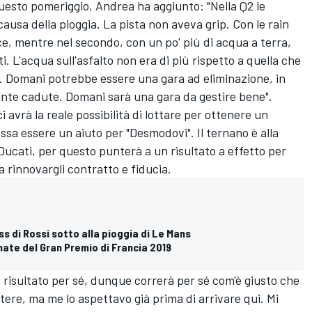
questo pomeriggio, Andrea ha aggiunto: "Nella Q2 le
causa della pioggia. La pista non aveva grip. Con le rain
ce, mentre nel secondo, con un po' più di acqua a terra,
. L'acqua sull'asfalto non era di più rispetto a quella che
sì. Domani potrebbe essere una gara ad eliminazione, in
ante cadute. Domani sarà una gara da gestire bene".
i avrà la reale possibilità di lottare per ottenere un
ossa essere un aiuto per "Desmodovi". Il ternano è alla
Ducati, per questo punterà a un risultato a effetto per
a rinnovargli contratto e fiducia.
ss di Rossi sotto alla pioggia di Le Mans
nate del Gran Premio di Francia 2019
 risultato per sé, dunque correrà per sé com'è giusto che
tere, ma me lo aspettavo già prima di arrivare qui. Mi