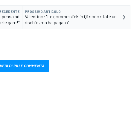
PRECEDENTE
PROSSIMO ARTICOLO
a pensa ad
Valentino: "Le gomme slick in Q1 sono state un
e le gare!"
rischio, ma ha pagato"
VEDI DI PIÙ E COMMENTA