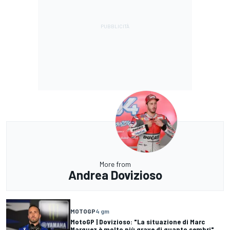
More from
Andrea Dovizioso
MOTOGP
4 gm
MotoGP | Dovizioso: "La situazione di Marc
Marquez è molto più grave di quanto sembri"