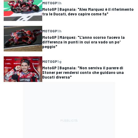
MOTOGP
1 h
MotoGP | Bagnaia: "Alex Marquez è il riferimento
tra le Ducati, devo capire come fa"
MOTOGP
1 h
MotoGP | Márquez: "L'anno scorso facevo la
differenza in punti in cui ora vado un po'
peggio"
MOTOGP
1 g
MotoGP | Bagnaia: "Non serviva il parere di
Stoner per rendersi conto che guidavo una
Ducati diversa"