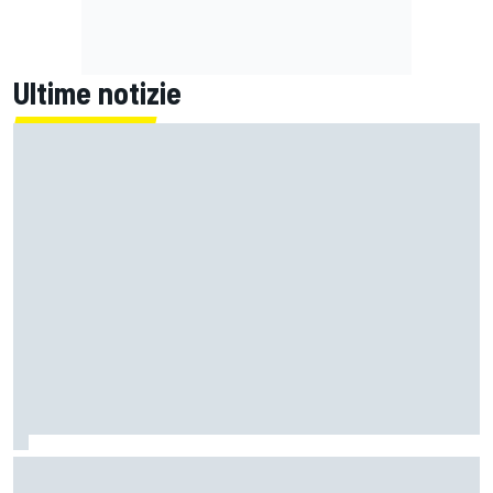
Ultime notizie
MotoGP | Zarco risale in moto tre mesi dopo il suo grave
infortunio