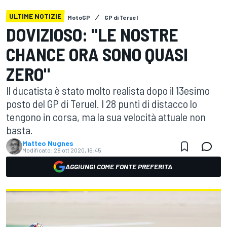
ULTIME NOTIZIE
MotoGP
GP di Teruel
DOVIZIOSO: "LE NOSTRE
CHANCE ORA SONO QUASI
ZERO"
Il ducatista è stato molto realista dopo il 13esimo
posto del GP di Teruel. I 28 punti di distacco lo
tengono in corsa, ma la sua velocità attuale non
basta.
Matteo Nugnes
Modificato:
28 ott 2020, 16:45
AGGIUNGI COME FONTE PREFERITA