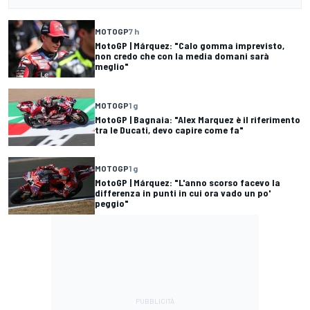
MOTOGP
7 h
MotoGP | Márquez: "Calo gomma imprevisto,
non credo che con la media domani sarà
meglio"
MOTOGP
1 g
MotoGP | Bagnaia: "Alex Marquez è il riferimento
tra le Ducati, devo capire come fa"
MOTOGP
1 g
MotoGP | Márquez: "L'anno scorso facevo la
differenza in punti in cui ora vado un po'
peggio"