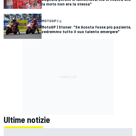
la moto non era la stessa"
MOTOGP
2 g
MotoGP | Stoner: "Se Acosta fosse più paziente,
vedremmo tutto il suo talento emergere"
Ultime notizie