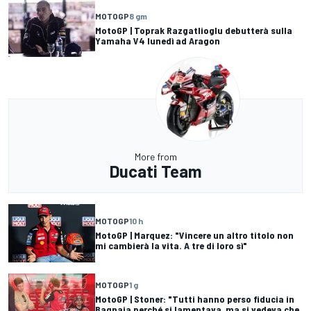
MOTOGP
8 gm
MotoGP | Toprak Razgatlioglu debutterà sulla
Yamaha V4 lunedì ad Aragon
More from
Ducati Team
MOTOGP
10 h
MotoGP | Marquez: "Vincere un altro titolo non
mi cambierà la vita. A tre di loro sì"
MOTOGP
1 g
MotoGP | Stoner: "Tutti hanno perso fiducia in
Bagnaia perché si lamentava, ma si vedeva che