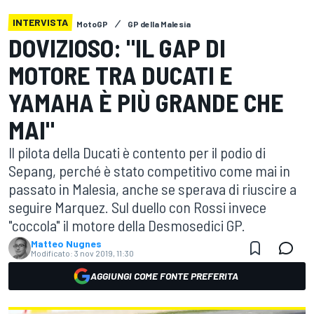
INTERVISTA
MotoGP
GP della Malesia
DOVIZIOSO: "IL GAP DI
MOTORE TRA DUCATI E
YAMAHA È PIÙ GRANDE CHE
MAI"
Il pilota della Ducati è contento per il podio di
Sepang, perché è stato competitivo come mai in
passato in Malesia, anche se sperava di riuscire a
seguire Marquez. Sul duello con Rossi invece
"coccola" il motore della Desmosedici GP.
Matteo Nugnes
Modificato:
3 nov 2019, 11:30
AGGIUNGI COME FONTE PREFERITA