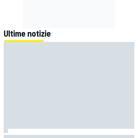
Ultime notizie
MotoGP | Zarco spera di tornare a Misano: "È ottimistico