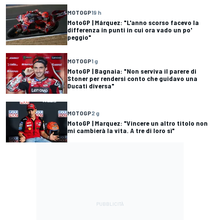
MOTOGP
19 h
MotoGP | Márquez: "L'anno scorso facevo la
differenza in punti in cui ora vado un po'
peggio"
MOTOGP
1 g
MotoGP | Bagnaia: "Non serviva il parere di
Stoner per rendersi conto che guidavo una
Ducati diversa"
MOTOGP
2 g
MotoGP | Marquez: "Vincere un altro titolo non
mi cambierà la vita. A tre di loro sì"