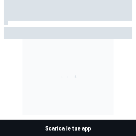
La Ferrari meno potente è anche la più divertente?
Scarica le tue app