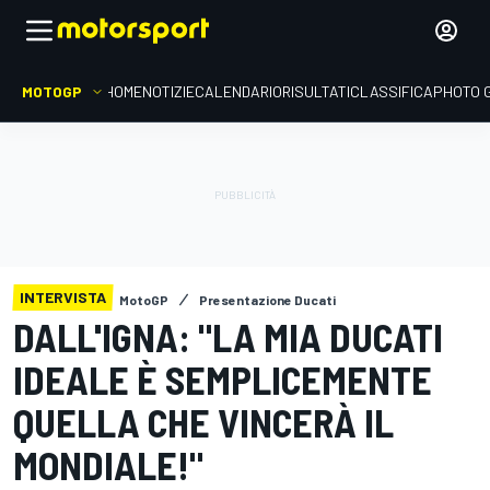
MOTOGP
HOME
NOTIZIE
CALENDARIO
RISULTATI
CLASSIFICA
PHOTO 
INTERVISTA
MotoGP
Presentazione Ducati
DALL'IGNA: "LA MIA DUCATI
IDEALE È SEMPLICEMENTE
QUELLA CHE VINCERÀ IL
MONDIALE!"