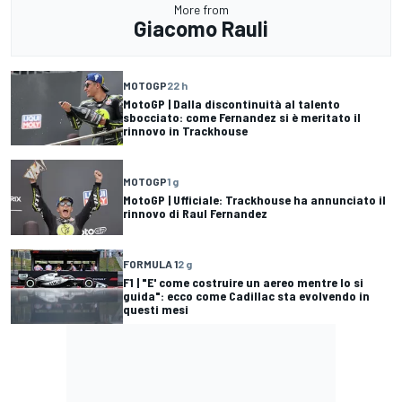
More from
Giacomo Rauli
MOTOGP
22 h
MotoGP | Dalla discontinuità al talento
sbocciato: come Fernandez si è meritato il
rinnovo in Trackhouse
MOTOGP
1 g
MotoGP | Ufficiale: Trackhouse ha annunciato il
rinnovo di Raul Fernandez
FORMULA 1
2 g
F1 | "E' come costruire un aereo mentre lo si
guida": ecco come Cadillac sta evolvendo in
questi mesi