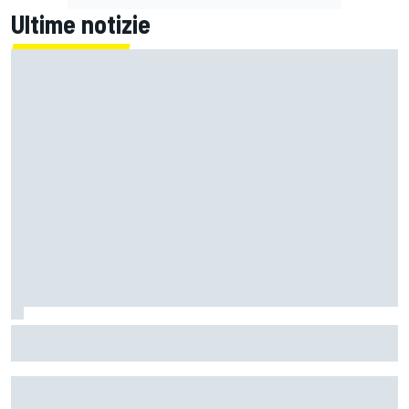
Ultime notizie
MotoGP | Rinnovato il contratto con Silverstone: ospiterà il
GP di Gran Bretagna fino al 2028