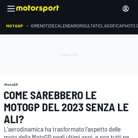
MOTOGP
HOME
NOTIZIE
CALENDARIO
RISULTATI
CLASSIFICA
PHOTO 
MotoGP
COME SAREBBERO LE
MOTOGP DEL 2023 SENZA LE
ALI?
L'aerodinamica ha trasformato l'aspetto delle
moto della MotoGP negli ultimi anni, e non tutti ne