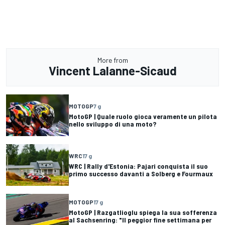
More from
Vincent Lalanne-Sicaud
MOTOGP
7 g
MotoGP | Quale ruolo gioca veramente un pilota
nello sviluppo di una moto?
WRC
17 g
WRC | Rally d'Estonia: Pajari conquista il suo
primo successo davanti a Solberg e Fourmaux
MOTOGP
17 g
MotoGP | Razgatlioglu spiega la sua sofferenza
al Sachsenring: "Il peggior fine settimana per