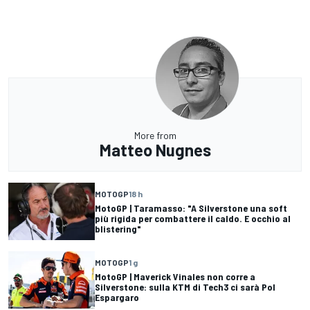
More from
Matteo Nugnes
MOTOGP
18 h
MotoGP | Taramasso: "A Silverstone una soft
più rigida per combattere il caldo. E occhio al
blistering"
MOTOGP
1 g
MotoGP | Maverick Vinales non corre a
Silverstone: sulla KTM di Tech3 ci sarà Pol
Espargaro