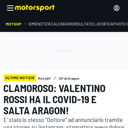
MOTOGP
HOME
NOTIZIE
CALENDARIO
RISULTATI
CLASSIFICA
PHOTO 
ULTIME NOTIZIE
MotoGP
GP di Aragon
CLAMOROSO: VALENTINO
ROSSI HA IL COVID-19 E
SALTA ARAGON!
E' stato lo stesso "Dottore" ad annunciarlo tramite
una stories su Instagram: stamattina aveva dolore