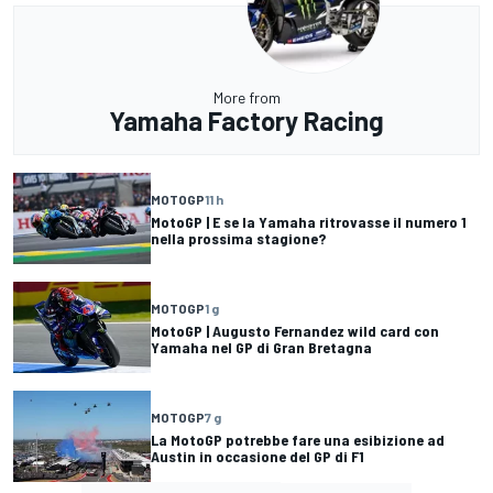
More from
Yamaha Factory Racing
MOTOGP
11 h
MotoGP | E se la Yamaha ritrovasse il numero 1
nella prossima stagione?
MOTOGP
1 g
MotoGP | Augusto Fernandez wild card con
Yamaha nel GP di Gran Bretagna
MOTOGP
7 g
La MotoGP potrebbe fare una esibizione ad
Austin in occasione del GP di F1