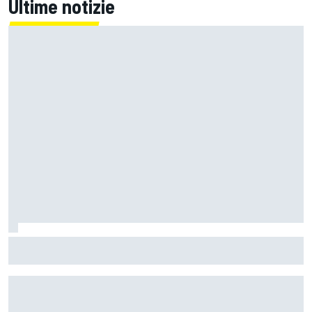
Ultime notizie
Un metro di altezza e 1.600 CV: ecco la Bugatti Destrier