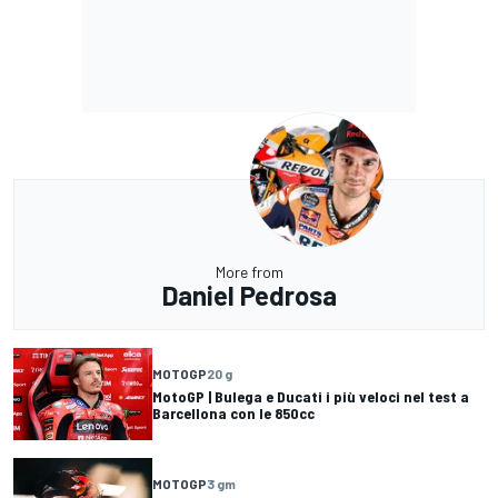
More from
Daniel Pedrosa
MOTOGP
20 g
MotoGP | Bulega e Ducati i più veloci nel test a
Barcellona con le 850cc
MOTOGP
3 gm