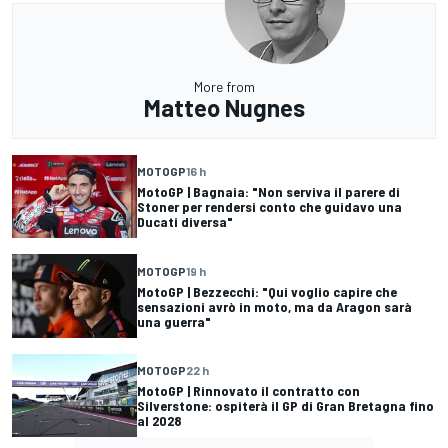
More from
Matteo Nugnes
MOTOGP
16 h
MotoGP | Bagnaia: "Non serviva il parere di
Stoner per rendersi conto che guidavo una
Ducati diversa"
MOTOGP
19 h
MotoGP | Bezzecchi: "Qui voglio capire che
sensazioni avrò in moto, ma da Aragon sarà
una guerra"
MOTOGP
22 h
MotoGP | Rinnovato il contratto con
Silverstone: ospiterà il GP di Gran Bretagna fino
al 2028