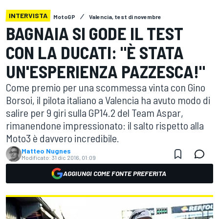
INTERVISTA
MotoGP
Valencia, test di novembre
BAGNAIA SI GODE IL TEST
CON LA DUCATI: "È STATA
UN'ESPERIENZA PAZZESCA!"
Come premio per una scommessa vinta con Gino
Borsoi, il pilota italiano a Valencia ha avuto modo di
salire per 9 giri sulla GP14.2 del Team Aspar,
rimanendone impressionato: il salto rispetto alla
Moto3 è davvero incredibile.
Matteo Nugnes
Modificato:
31 dic 2016, 01:09
AGGIUNGI COME FONTE PREFERITA