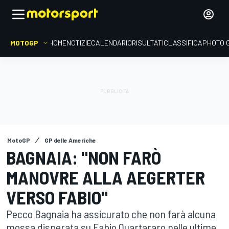
MOTOGP
HOME
NOTIZIE
CALENDARIO
RISULTATI
CLASSIFICA
PHOTO 
MotoGP
GP delle Americhe
BAGNAIA: "NON FARÒ
MANOVRE ALLA AEGERTER
VERSO FABIO"
Pecco Bagnaia ha assicurato che non farà alcuna
mossa disperata su Fabio Quartararo nelle ultime