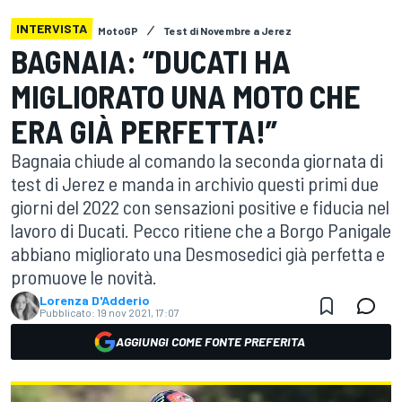
INTERVISTA
MotoGP
Test di Novembre a Jerez
BAGNAIA: “DUCATI HA
MIGLIORATO UNA MOTO CHE
ERA GIÀ PERFETTA!”
Bagnaia chiude al comando la seconda giornata di
test di Jerez e manda in archivio questi primi due
giorni del 2022 con sensazioni positive e fiducia nel
lavoro di Ducati. Pecco ritiene che a Borgo Panigale
abbiano migliorato una Desmosedici già perfetta e
promuove le novità.
Lorenza D'Adderio
Pubblicato:
19 nov 2021, 17:07
AGGIUNGI COME FONTE PREFERITA