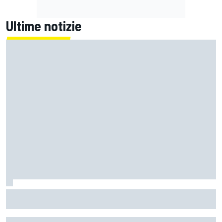
Ultime notizie
MotoGP | Zarco risale in moto tre mesi dopo il suo grave
infortunio