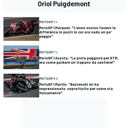
Oriol Puigdemont
MOTOGP
7 h
MotoGP | Márquez: "L'anno scorso facevo la
differenza in punti in cui ora vado un po'
peggio"
MOTOGP
7 h
MotoGP | Acosta: "La pista peggiore per KTM,
era come guidare un trapano da cantiere!"
MOTOGP
8 h
MotoGP | Martin: "Bezzecchi mi ha
impressionato, soprattutto per come sta
fisicamente"