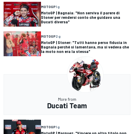
MOTOGP
1 g
MotoGP | Bagnaia: "Non serviva il parere di
Stoner per rendersi conto che guidavo una
Ducati diversa"
MOTOGP
2 g
MotoGP | Stoner: "Tutti hanno perso fiducia in
Bagnaia perché si lamentava, ma si vedeva che
la moto non era la stessa"
More from
Ducati Team
MOTOGP
1 g
MotoGP | Marquez: "Vincere un altro titolo non