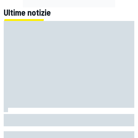
Ultime notizie
MotoGP | L'Aprilia fa il pieno nella Sprint di Silverstone, ora
non deve sprecare domenica