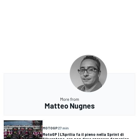
More from
Matteo Nugnes
MOTOGP
27 min
MotoGP | L'Aprilia fa il pieno nella Sprint di
Silverstone, ora non deve sprecare domenica