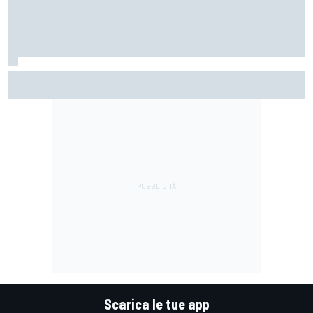
MotoGP | Márquez: "Calo gomma imprevisto, non credo che
con la media domani sarà meglio"
Scarica le tue app