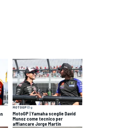
MOTOGP
13 g
MotoGP | Yamaha sceglie David
on
Munoz come tecnico per
affiancare Jorge Martin