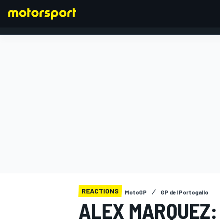
FORMULA 1
REACTIONS
MotoGP
GP del Portogallo
ALEX MARQUEZ: 