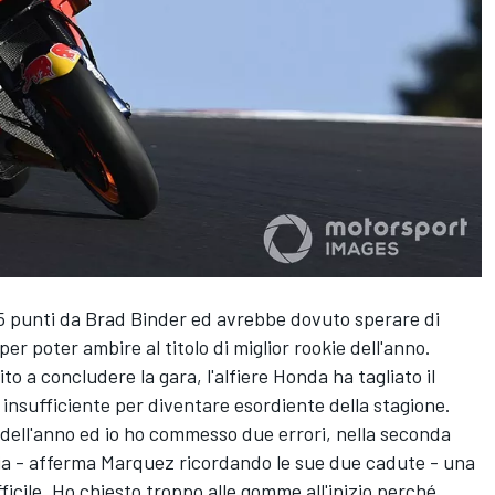
5 punti da Brad Binder ed avrebbe dovuto sperare di
r poter ambire al titolo di miglior rookie dell'anno.
to a concludere la gara, l'alfiere Honda ha tagliato il
 insufficiente per diventare esordiente della stagione.
e dell'anno ed io ho commesso due errori, nella seconda
cia - afferma Marquez ricordando le sue due cadute - una
fficile. Ho chiesto troppo alle gomme all'inizio perché