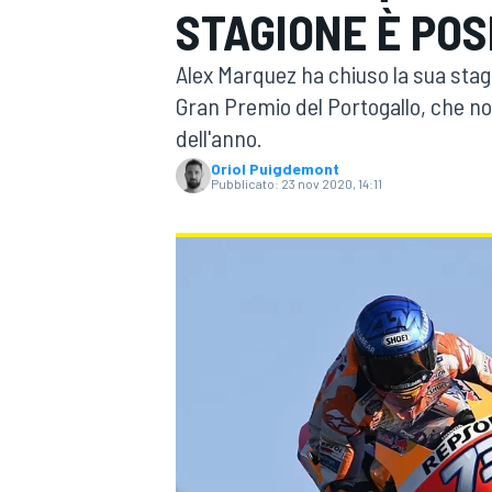
STAGIONE È POS
MOTOGP
WEC
Alex Marquez ha chiuso la sua stag
Gran Premio del Portogallo, che no
dell'anno.
Oriol Puigdemont
Pubblicato:
23 nov 2020, 14:11
WRC