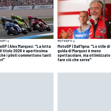
OGP
7 g
MOTOGP
19 g
oGP | Alex Marquez: "La lotta
MotoGP | Dall'Igna: "Lo stile di
il titolo 2026 è apertissima
guida di Marquez è meno
ché i piloti commettono tanti
spettacolare, ma ottimizzato
ri"
fare ciò che serve"