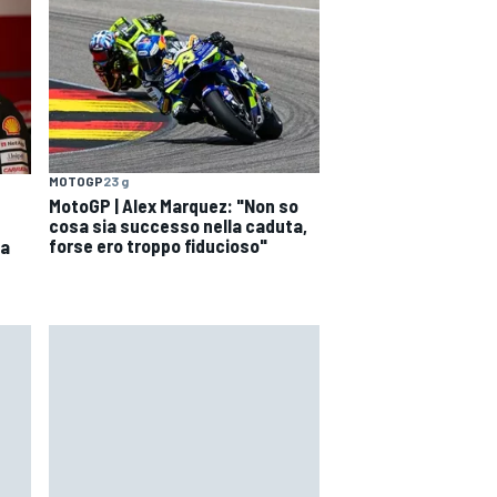
MOTOGP
23 g
MotoGP | Alex Marquez: "Non so
cosa sia successo nella caduta,
forse ero troppo fiducioso"
 a