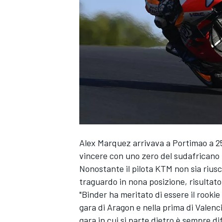
Alex Marquez arrivava a Portimao a 2
vincere con uno zero del sudafricano pe
Nonostante il pilota KTM non sia riusci
traguardo in nona posizione, risultato
"Binder ha meritato di essere il rooki
gara di Aragon e nella prima di Valen
MONOPOSTO
gara in cui si parte dietro è sempre di