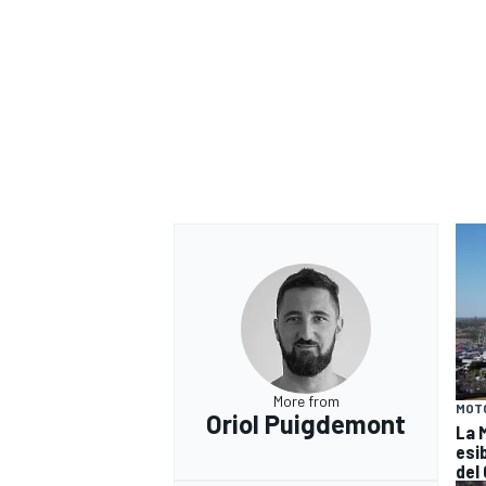
More from
MOT
Oriol Puigdemont
RALLY
La 
esi
del 