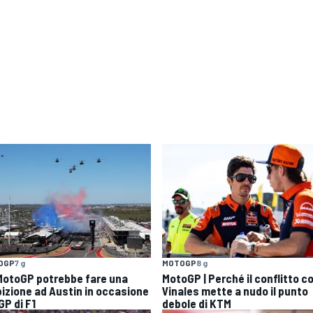
OGP
7 g
MOTOGP
8 g
MotoGP potrebbe fare una
MotoGP | Perché il conflitto c
bizione ad Austin in occasione
Vinales mette a nudo il punto
GP di F1
debole di KTM