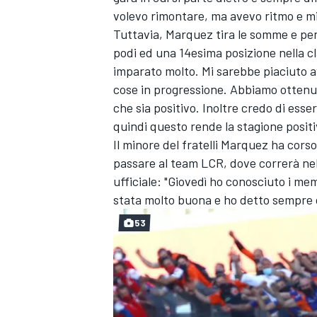
volevo rimontare, ma avevo ritmo e mi
Tuttavia, Marquez tira le somme e pen
podi ed una 14esima posizione nella cla
imparato molto. Mi sarebbe piaciuto a
cose in progressione. Abbiamo ottenuto
che sia positivo. Inoltre credo di esse
quindi questo rende la stagione positi
Il minore del fratelli Marquez ha cors
passare al team LCR, dove correrà nell
ufficiale: "Giovedì ho conosciuto i me
stata molto buona e ho detto sempre c
53