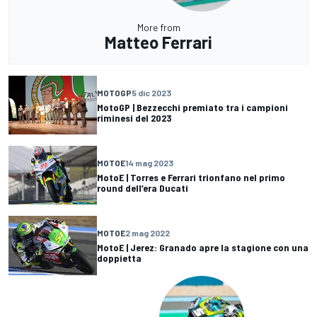
More from
Matteo Ferrari
MOTOGP
5 dic 2023
MotoGP | Bezzecchi premiato tra i campioni
riminesi del 2023
MOTOE
14 mag 2023
MotoE | Torres e Ferrari trionfano nel primo
round dell’era Ducati
MOTOE
2 mag 2022
MotoE | Jerez: Granado apre la stagione con una
doppietta