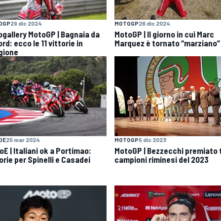
OGP
29 dic 2024
MOTOGP
26 dic 2024
ogallery MotoGP | Bagnaia da
MotoGP | Il giorno in cui Marc
rd: ecco le 11 vittorie in
Marquez è tornato “marziano”
gione
OE
25 mar 2024
MOTOGP
5 dic 2023
E | Italiani ok a Portimao:
MotoGP | Bezzecchi premiato t
orie per Spinelli e Casadei
campioni riminesi del 2023