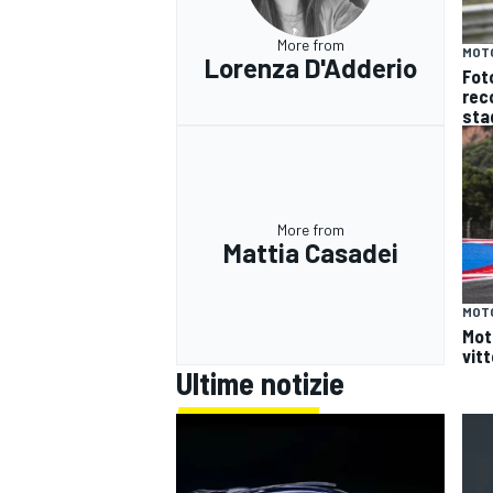
More from
MOT
Lorenza D'Adderio
Fot
reco
sta
More from
Mattia Casadei
MOT
Moto
vitt
Ultime notizie