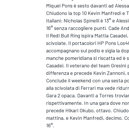
Miquel Pons è sesto davanti ad Aless
Chiudono la top 10 Kevin Manfredi e Ti
italiani: Nicholas Spinelli è 13° e Ales
16° senza raccogliere punti. Cade And
Il Redl Bull Ring ispira Mattia Casadei
scivolate. Il portacolori HP Pons Los40
accompagnano sul podio e sigla la dopp
manche pomeridiana si riscatta ed è s
Casadei. Il veterano del team Gresini p
differenza e precede Kevin Zannoni, s
Conclude il weekend con una sesta po
alla scivolata di Ferrari ma vede ridur
Gara 2 opaca. Davanti a Torres trovia
rispettivamente. In una gara dove non
ENDURANCE/GT
precede Hikari Okubo, ottavo. Chiudo
mattina, e Kevin Manfredi, decimo. Così g
16°.