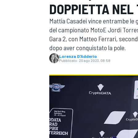
DOPPIETTA NEL 
MOTOGP
WEC
Mattia Casadei vince entrambe le ga
del campionato MotoE Jordi Torres, 
Gara 2, con Matteo Ferrari, secondo
dopo aver conquistato la pole.
Lorenza D'Adderio
Pubblicato:
20 ago 2023, 08:58
WRC