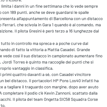
a limita i danni in un fine settimana che lo vede sempre
o con 189 punti, anche se deve guardarsi le spalle
i presenta all’appuntamento di Barcellona con un distacco
o Ferrari, che scivola in Gara 1 quando è al comando, ma
sizione. Il pilota Gresini è però terzo a 16 lunghezze dal
e tutto in controllo ma spreca e a poche curve dal
nando di fatto la vittoria a Mattia Casadei. Grande
che vede così il suo distacco in campionato aumentare fino
, Jordi Torres è quinto ma raccoglie dei punti che si
roprio vantaggio in classifica.
i primi quattro davanti a sé, con Casadei vincitore
n bel distacco. Il portacolori HP Pons Los40 infatti ha
sce a tagliare il traguardo con margine, dopo aver avuto
 A completare il podio c’è Kevin Zannoni, scattato dalla
scacchi. Il pilota del team Ongetta SIC58 Squadra Corse
rto.