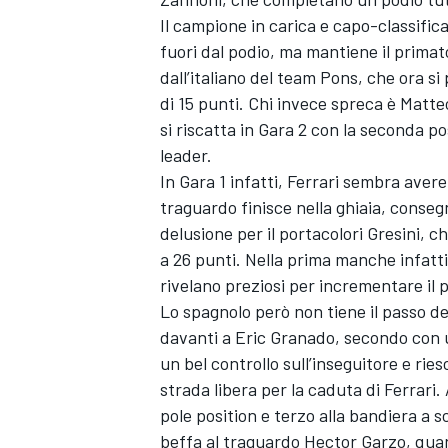
Il campione in carica e capo-classific
fuori dal podio, ma mantiene il primat
dall’italiano del team Pons, che ora s
di 15 punti. Chi invece spreca è Matte
si riscatta in Gara 2 con la seconda po
leader.
In Gara 1 infatti, Ferrari sembra aver
traguardo finisce nella ghiaia, conseg
delusione per il portacolori Gresini, 
a 26 punti. Nella prima manche infatti
rivelano preziosi per incrementare il p
Lo spagnolo però non tiene il passo de
davanti a Eric Granado, secondo con u
un bel controllo sull’inseguitore e rie
strada libera per la caduta di Ferrari.
pole position e terzo alla bandiera a 
beffa al traguardo Hector Garzo, qua