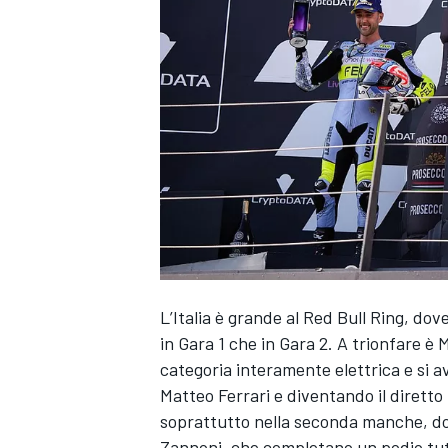
L’Italia è grande al Red Bull Ring, dov
in Gara 1 che in Gara 2. A trionfare è 
categoria interamente elettrica e si a
Matteo Ferrari e diventando il diretto 
soprattutto nella seconda manche, dove
MONOPOSTO
Zannoni, che completano un podio tutt