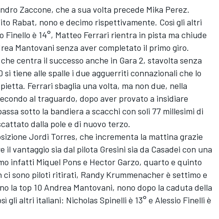
andro Zaccone, che a sua volta precede Mika Perez.
to Rabat, nono e decimo rispettivamente. Così gli altri
sio Finello è 14°, Matteo Ferrari rientra in pista ma chiude
rea Mantovani senza aver completato il primo giro.
, che centra il successo anche in Gara 2, stavolta senza
 si tiene alle spalle i due agguerriti connazionali che lo
ietta. Ferrari sbaglia una volta, ma non due, nella
econdo al traguardo, dopo aver provato a insidiare
assa sotto la bandiera a scacchi con soli 77 millesimi di
cattato dalla pole e di nuovo terzo.
sizione Jordi Torres, che incrementa la mattina grazie
re il vantaggio sia dal pilota Gresini sia da Casadei con una
mo infatti Miquel Pons e Hector Garzo, quarto e quinto
 ci sono piloti ritirati, Randy Krummenacher è settimo e
no la top 10 Andrea Mantovani, nono dopo la caduta della
li altri italiani: Nicholas Spinelli è 13° e Alessio Finelli è