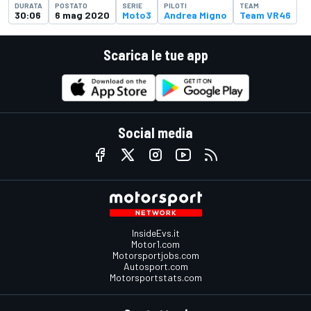
DURATA
POSTATO
SERIE
PILOTI
TEAM
30:06
6 mag 2020
Moto3
Andrea Migno
Team VR46
Scarica le tue app
Social media
InsideEvs.it
Motor1.com
Motorsportjobs.com
Autosport.com
Motorsportstats.com