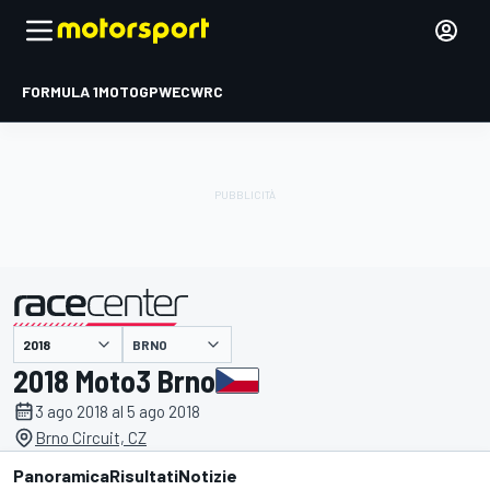
FORMULA 1
MOTOGP
WEC
WRC
BRNO
presentato da
2018 Moto3 Brno
3 ago 2018 al 5 ago 2018
Brno Circuit, CZ
Panoramica
Risultati
Notizie