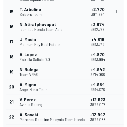
T. Arbolino
+2.770
15
1
Snipers Team
39'11.894
N. Atiratphuvapat
+3.674
16
Idemitsu Honda Team Asia
39'12.798
J. Masia
+4.618
17
Platinum Bay Real Estate
39'13.742
A. Lopez
+4.870
18
Estrella Galicia 0,0
39'13.994
N. Bulega
+4.942
19
Team VR46
39'14.066
A. Migno
+4.954
20
Ángel Nieto Team
39'14.078
V. Perez
+12.923
21
Avintia Racing
39'22.047
A. Sasaki
+12.942
22
Petronas Raceline Malaysia Team Honda
39'22.066