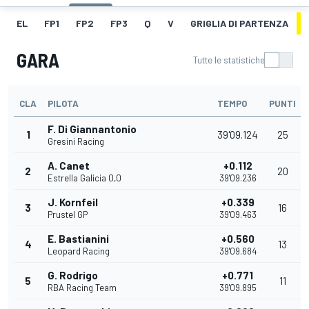
EL
FP1
FP2
FP3
Q
V
GRIGLIA DI PARTENZA
GARA
Tutte le statistiche
CLA
PILOTA
TEMPO
PUNTI
F. Di Giannantonio
1
39'09.124
25
Gresini Racing
A. Canet
+0.112
2
20
Estrella Galicia 0,0
39'09.236
J. Kornfeil
+0.339
3
16
Prustel GP
39'09.463
E. Bastianini
+0.560
4
13
Leopard Racing
39'09.684
G. Rodrigo
+0.771
5
11
RBA Racing Team
39'09.895