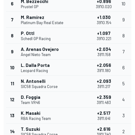
M. Bezzecchi
+0.896
6
10
Prustel GP
39'10.020
M. Ramírez
+1.030
7
9
Platinum Bay Real Estate
39'10.154
P. Ottl
+1.097
8
8
Schedl GP Racing
39'10.221
A. Arenas Ovejero
+2.034
9
7
Ángel Nieto Team
39'11.158
L. Dalla Porta
+2.056
10
6
Leopard Racing
39'11.180
N. Antonelli
+2.093
11
5
SIC58 Squadra Corse
39'11.217
D. Foggia
+2.359
12
4
Team VR46
39'11.483
K. Masaki
+2.517
13
3
RBA Racing Team
39'11.641
T. Suzuki
+2.616
14
2
SIC58 Squadra Corse
39'11.740