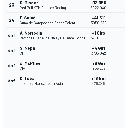
D. Binder
+12.956
23
Red Bull KTM Factory Racing
39'22.080
F. Salač
+41.511
24
Cuna de Campeones Czech Talent
39'50.635
A. Norrodin
+1 Giro
dnf
Petronas Raceline Malaysia Team Honda
37'00.955
S. Nepa
+4 Giri
dnf
CIP
31'05.042
J. McPhee
+9 Giri
dnf
CIP
19'35.238
K. Toba
+16 Giri
dnf
Idemitsu Honda Team Asia
4'28.048