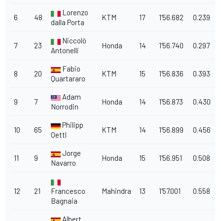
Lorenzo
6
48
KTM
17
1'56.682
0.239
dalla Porta
Niccolò
7
23
Honda
14
1'56.740
0.297
Antonelli
Fabio
8
20
KTM
15
1'56.836
0.393
Quartararo
Adam
9
7
Honda
14
1'56.873
0.430
Norrodin
Philipp
10
65
KTM
14
1'56.899
0.456
Oettl
Jorge
11
9
Honda
15
1'56.951
0.508
Navarro
12
21
Francesco
Mahindra
13
1'57.001
0.558
Bagnaia
Albert