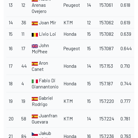
13
12
Arenas
Peugeot
14
1'57.061
0.618
Ovejero
14
36
Joan Mir
KTM
12
1'57.062
0.619
15
11
Livio Loi
Honda
15
1'57.082
0.639
John
16
17
Peugeot
15
1'57.087
0.644
McPhee
Aron
17
44
Honda
14
1'57.153
0.710
Canet
Fabio Di
18
4
Honda
15
1'57.187
0.744
Giannantonio
Gabriel
19
19
KTM
15
1'57.220
0.777
Rodrigo
Juanfran
20
58
KTM
14
1'57.224
0.781
Guevara
Jakub
21
84
Honda
16
1'57.236
0.793