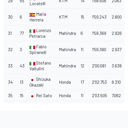
29
55
KTM
14
1'58.506
2.063
Locatelli
Maria
30
6
KTM
15
1'59.243
2.800
Herrera
Lorenzo
31
77
Mahindra
6
1'59.369
2.926
Petrarca
Fabio
32
3
Mahindra
11
1'59.380
2.937
Spiranelli
Stefano
33
43
Mahindra
12
2'00.081
3.638
Valtulini
Shizuka
34
13
Honda
17
2'02.753
6.310
Okazaki
35
15
Rei Sato
Honda
11
2'03.505
7.062