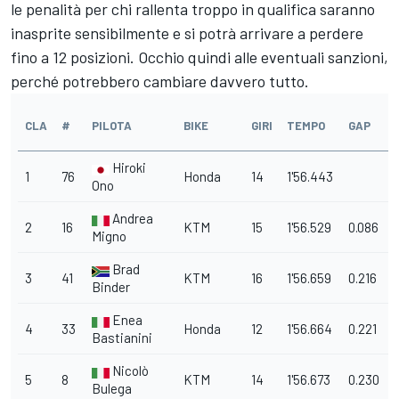
le penalità per chi rallenta troppo in qualifica saranno
inasprite sensibilmente e si potrà arrivare a perdere
fino a 12 posizioni. Occhio quindi alle eventuali sanzioni,
perché potrebbero cambiare davvero tutto.
CLA
#
PILOTA
BIKE
GIRI
TEMPO
GAP
Hiroki
1
76
Honda
14
1'56.443
Ono
Andrea
2
16
KTM
15
1'56.529
0.086
Migno
Brad
3
41
KTM
16
1'56.659
0.216
Binder
Enea
4
33
Honda
12
1'56.664
0.221
Bastianini
Nicolò
5
8
KTM
14
1'56.673
0.230
Bulega