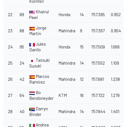
Kornfeil
Khairul
22
89
Honda
14
1'57.395
0.952
Pawi
Jorge
23
88
Mahindra
9
1'57.397
0.954
Martin
Jules
24
95
Honda
15
1'57.509
1.066
Danilo
Tatsuki
25
24
Mahindra
14
1'57.552
1.109
Suzuki
Marcos
26
42
Mahindra
12
1'57.681
1.238
Ramirez
Bo
27
64
KTM
16
1'57.722
1.279
Bendsneyder
Darryn
28
40
Mahindra
14
1'57.844
1.401
Binder
Andrea