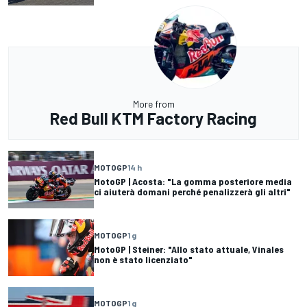
More from
Red Bull KTM Factory Racing
MOTOGP
14 h
MotoGP | Acosta: "La gomma posteriore media
ci aiuterà domani perché penalizzerà gli altri"
MOTOGP
1 g
MotoGP | Steiner: "Allo stato attuale, Vinales
non è stato licenziato"
MOTOGP
1 g