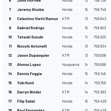
6
John McPhee
Honda
13
1'58.726
7
Jeremy Alcoba
Honda
15
1'58.749
8
Celestino Vietti Ramus
KTM
13
1'58.843
9
Gabriel Rodrigo
Honda
15
1'58.903
10
Tatsuki Suzuki
Honda
11
1'58.925
11
Niccolò Antonelli
Honda
13
1'58.934
12
Jason Dupasquier
KTM
13
1'59.008
13
Alonso Lopez
Husqvarna
14
1'59.068
14
Dennis Foggia
Honda
15
1'59.148
15
Yuki Kunii
Honda
14
1'59.159
16
Darryn Binder
KTM
14
1'59.383
17
Filip Salač
Honda
15
1'59.429
18
Raul Fernandez
KTM
11
1'59.429