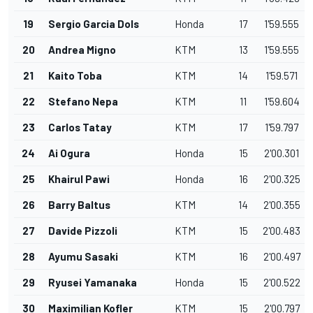
19
Sergio Garcia Dols
Honda
17
1'59.555
20
Andrea Migno
KTM
13
1'59.555
21
Kaito Toba
KTM
14
1'59.571
22
Stefano Nepa
KTM
11
1'59.604
23
Carlos Tatay
KTM
17
1'59.797
24
Ai Ogura
Honda
15
2'00.301
25
Khairul Pawi
Honda
16
2'00.325
26
Barry Baltus
KTM
14
2'00.355
27
Davide Pizzoli
KTM
15
2'00.483
28
Ayumu Sasaki
KTM
16
2'00.497
29
Ryusei Yamanaka
Honda
15
2'00.522
30
Maximilian Kofler
KTM
15
2'00.797