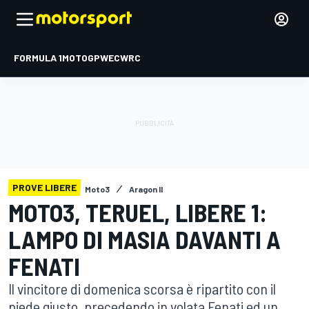
FORMULA 1
MOTOGP
WEC
WRC
PROVE LIBERE
Moto3
Aragon II
MOTO3, TERUEL, LIBERE 1:
LAMPO DI MASIA DAVANTI A
FENATI
Il vincitore di domenica scorsa è ripartito con il
piede giusto, precedendo in volata Fenati ed un