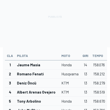
CLA
PILOTA
MOTO
GIRI
TEMPO
1
Jaume Masia
Honda
14
1'58.076
2
Romano Fenati
Husqvarna
13
1'58.212
3
Deniz Öncü
KTM
13
1'58.279
4
Albert Arenas Ovejero
KTM
13
1'58.519
5
Tony Arbolino
Honda
13
1'58.670