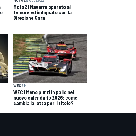
MOTO2
17 ott 2022
a
Moto2 | Navarro operato al
no
femore ed indignato con la
Direzione Gara
WEC
2 h
WEC | Meno punti in palio nel
nuovo calendario 2026: come
cambia la lotta per il titolo?