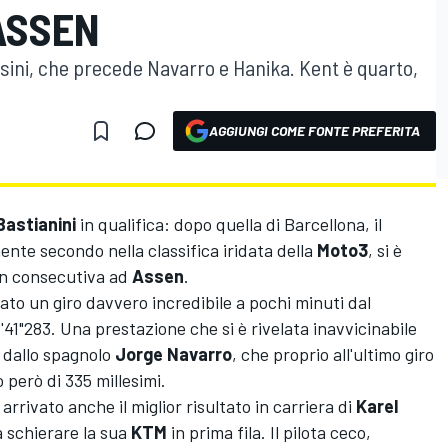
ASSEN
sini, che precede Navarro e Hanika. Kent è quarto,
AGGIUNGI COME FONTE PREFERITA
Bastianini
in qualifica: dopo quella di Barcellona, il
nte secondo nella classifica iridata della
Moto3
, si è
on consecutiva ad
Assen
.
to un giro davvero incredibile a pochi minuti dal
'41"283. Una prestazione che si è rivelata inavvicinabile
e dallo spagnolo
Jorge Navarro
, che proprio all'ultimo giro
o però di 335 millesimi.
rrivato anche il miglior risultato in carriera di
Karel
a schierare la sua
KTM
in prima fila. Il pilota ceco,