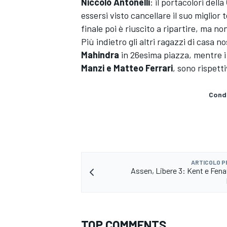
Niccolò Antonelli
: il portacolori della
essersi visto cancellare il suo miglior 
finale poi è riuscito a ripartire, ma n
Più indietro gli altri ragazzi di casa n
Mahindra
in 26esima piazza, mentre i
Manzi e Matteo Ferrari
, sono rispet
Condi
ARTICOLO 
Assen, Libere 3: Kent e Fenat
TOP COMMENTS