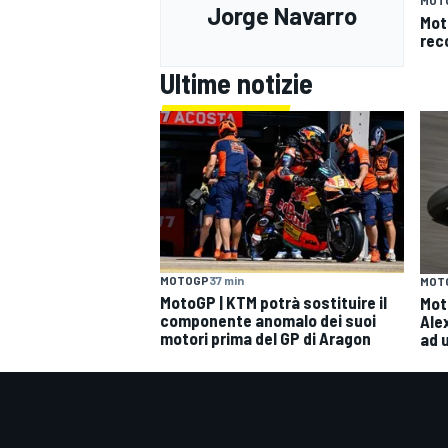
MOT
Jorge Navarro
Mot
rec
Ultime notizie
MOTOGP
37 min
MOT
MotoGP | KTM potrà sostituire il
Moto
componente anomalo dei suoi
Ale
motori prima del GP di Aragon
ad 
RALLY