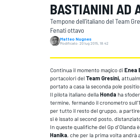
BASTIANINI AD 
MOTOGP
WEC
Tempone dell'italiano del Team Gre
Fenati ottavo
Matteo Nugnes
Modificato:
20 lug 2015, 18:42
Continua il momento magico di
Enea 
portacolori del
Team Gresini,
attualme
WRC
portato a casa la seconda pole positi
Il pilota italiano della
Honda
ha sfodera
termine, fermando il cronometro sull'1
per tutto il resto del gruppo, a partir
si è issato al second posto, distanziat
In queste qualifiche del Gp d'Olanda è a
Hanika
, che per la prima volta andrà 