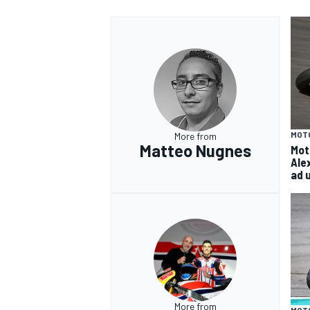
MOT
More from
Matteo Nugnes
Moto
Ale
ad 
MONOMARCA
More from