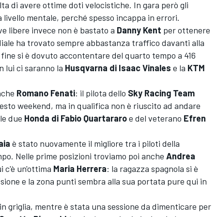
 di avere ottime doti velocistiche. In gara però gli
livello mentale, perché spesso incappa in errori.
ve libere invece non è bastato a
Danny Kent
per ottenere
ndiale ha trovato sempre abbastanza traffico davanti alla
a fine si è dovuto accontentare del quarto tempo a 416
n lui ci saranno la
Husqvarna di Isaac Vinales
e la
KTM
anche
Romano Fenati
: il pilota dello
Sky Racing Team
sto weekend, ma in qualifica non è riuscito ad andare
 le due
Honda di Fabio Quartararo
e del veterano
Efren
aia
è stato nuovamente il migliore tra i piloti della
mpo. Nelle prime posizioni troviamo poi anche
Andrea
ui c'è un'ottima
Maria Herrera
: la ragazza spagnola si è
essione e la zona punti sembra alla sua portata pure qui in
 in griglia, mentre è stata una sessione da dimenticare per