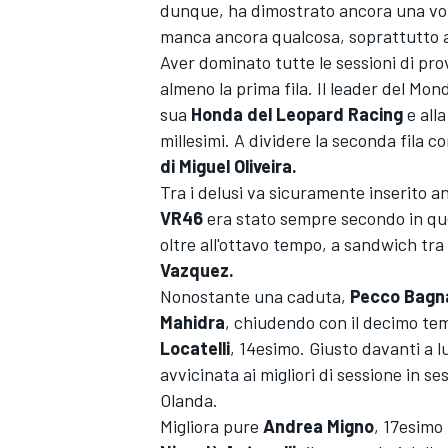
dunque, ha dimostrato ancora una volta
manca ancora qualcosa, soprattutto a 
Aver dominato tutte le sessioni di pro
almeno la prima fila. Il leader del Mo
sua
Honda del Leopard Racing
e all
millesimi. A dividere la seconda fila co
di Miguel Oliveira.
Tra i delusi va sicuramente inserito 
VR46
era stato sempre secondo in que
oltre all'ottavo tempo, a sandwich tra
Vazquez.
Nonostante una caduta,
Pecco Bagn
Mahidra
, chiudendo con il decimo te
Locatelli
, 14esimo. Giusto davanti a l
avvicinata ai migliori di sessione in s
Olanda.
MONOPOSTO
Migliora pure
Andrea Migno
, 17esimo