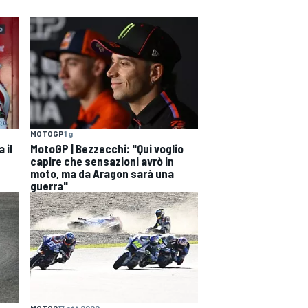
MOTOGP
1 g
 il
MotoGP | Bezzecchi: "Qui voglio
capire che sensazioni avrò in
moto, ma da Aragon sarà una
guerra"