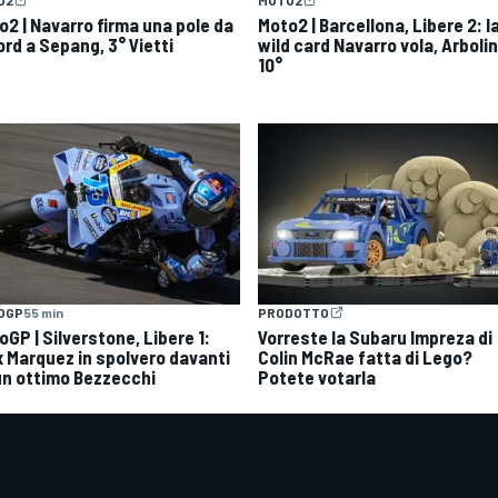
O2
MOTO2
o2 | Navarro firma una pole da
Moto2 | Barcellona, Libere 2: l
ord a Sepang, 3° Vietti
wild card Navarro vola, Arboli
10°
OGP
55 min
PRODOTTO
GP | Silverstone, Libere 1:
Vorreste la Subaru Impreza di
x Marquez in spolvero davanti
Colin McRae fatta di Lego?
un ottimo Bezzecchi
Potete votarla