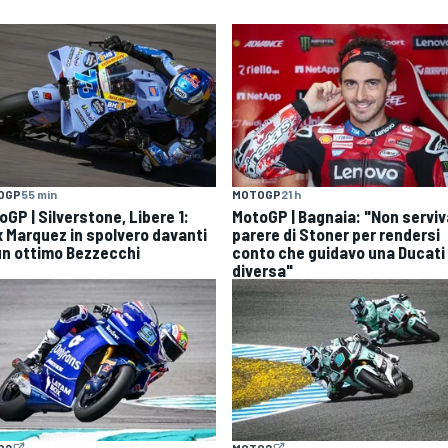
OGP
55 min
MOTOGP
21 h
GP | Silverstone, Libere 1:
MotoGP | Bagnaia: "Non serviva
x Marquez in spolvero davanti
parere di Stoner per rendersi
un ottimo Bezzecchi
conto che guidavo una Ducati
diversa"