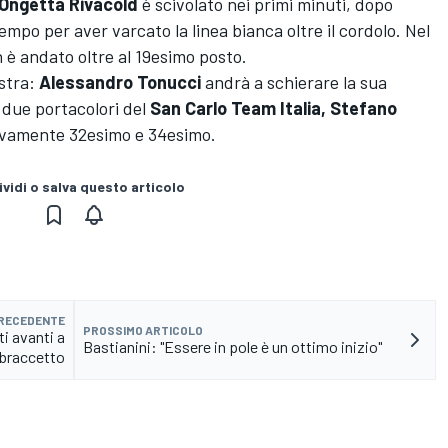
Ongetta Rivacold
è scivolato nei primi minuti, dopo
tempo per aver varcato la linea bianca oltre il cordolo. Nel
on è andato oltre al 19esimo posto.
ostra:
Alessandro Tonucci
andrà a schierare la sua
 due portacolori del
San Carlo Team Italia, Stefano
tivamente 32esimo e 34esimo.
vidi o salva questo articolo
PRECEDENTE
PROSSIMO ARTICOLO
i avanti a
Bastianini: "Essere in pole è un ottimo inizio"
braccetto