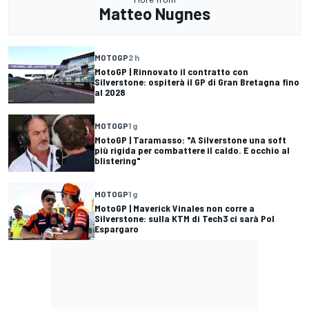
Matteo Nugnes
MOTOGP
2 h
MotoGP | Rinnovato il contratto con
Silverstone: ospiterà il GP di Gran Bretagna fino
al 2028
MOTOGP
1 g
MotoGP | Taramasso: "A Silverstone una soft
più rigida per combattere il caldo. E occhio al
blistering"
MOTOGP
1 g
MotoGP | Maverick Vinales non corre a
Silverstone: sulla KTM di Tech3 ci sarà Pol
Espargaro