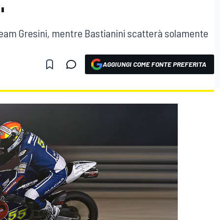
"
el team Gresini, mentre Bastianini scatterà solamente
AGGIUNGI COME FONTE PREFERITA