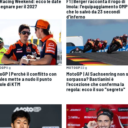
 Racing Weekend: ecco le date
F1 | Berger racconta il rogo di
segnare per il 2027
Imola: l'equipaggiamento OMP
che lo salvò da 23 secondi
d'inferno
MOTOGP
22 g
OGP
9 g
MotoGP | Al Sachsenring non s
oGP | Perché il conflitto con
sorpassa? Bastianini è
ales mette a nudo il punto
l'eccezione che conferma la
ole di KTM
regola: ecco il suo "segreto"