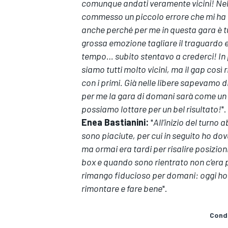
comunque andati veramente vicini! Nel mi
commesso un piccolo errore che mi ha 
anche perché per me in questa gara è 
grossa emozione tagliare il traguardo e
tempo… subito stentavo a crederci! In p
siamo tutti molto vicini, ma il gap così
con i primi. Già nelle libere sapevamo d
per me la gara di domani sarà come u
possiamo lottare per un bel risultato!
".
Enea Bastianini:
"
All’inizio del turno
sono piaciute, per cui in seguito ho dovu
ma ormai era tardi per risalire posizioni;
box e quando sono rientrato non c’er
rimango fiducioso per domani: oggi ho 
rimontare e fare bene
".
Condi