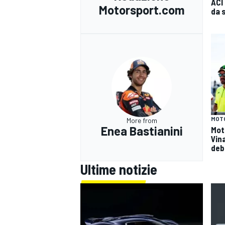
ACI
Motorsport.com
da 
MOT
More from
Enea Bastianini
Mot
Vin
deb
Ultime notizie
RALLY