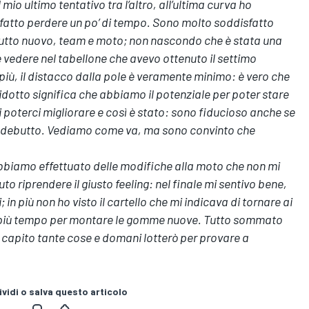
o ultimo tentativo tra l’altro, all’ultima curva ho
fatto perdere un po’ di tempo. Sono molto soddisfatto
tutto nuovo, team e moto; non nascondo che è stata una
 vedere nel tabellone che avevo ottenuto il settimo
iù, il distacco dalla pole è veramente minimo: è vero che
 ridotto significa che abbiamo il potenziale per poter stare
i poterci migliorare e così è stato: sono fiducioso anche se
n debutto. Vediamo come va, ma sono convinto che
 abbiamo effettuato delle modifiche alla moto che non mi
to riprendere il giusto feeling: nel finale mi sentivo bene,
 in più non ho visto il cartello che mi indicava di tornare ai
a più tempo per montare le gomme nuove. Tutto sommato
capito tante cose e domani lotterò per provare a
vidi o salva questo articolo