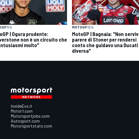
OGP
11 h
MOTOGP
12 h
oGP | Ogura prudente:
MotoGP | Bagnaia: "Non serviva
lverstone non è un circuito che
parere di Stoner per rendersi
entusiasmi molto"
conto che guidavo una Ducati
diversa"
InsideEvs.it
Motor1.com
Motorsportjobs.com
Autosport.com
Motorsportstats.com