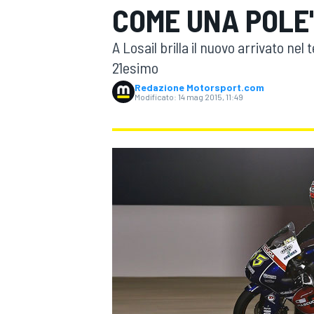
COME UNA POLE
MOTOGP
WEC
A Losail brilla il nuovo arrivato n
21esimo
Redazione Motorsport.com
Modificato:
14 mag 2015, 11:49
WRC