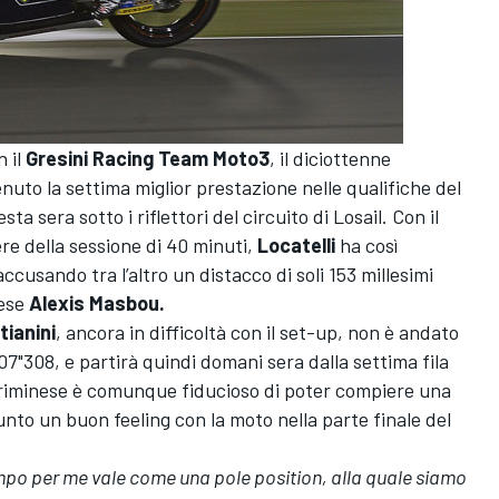
n il
Gresini Racing Team Moto3
, il diciottenne
nuto la settima miglior prestazione nelle qualifiche del
sta sera sotto i riflettori del circuito di Losail. Con il
re della sessione di 40 minuti,
Locatelli
ha così
accusando tra l’altro un distacco di soli 153 millesimi
cese
Alexis Masbou.
ianini
, ancora in difficoltà con il set-up, non è andato
'07"308, e partirà quindi domani sera dalla settima fila
e riminese è comunque fiducioso di poter compiere una
nto un buon feeling con la moto nella parte finale del
po per me vale come una pole position, alla quale siamo