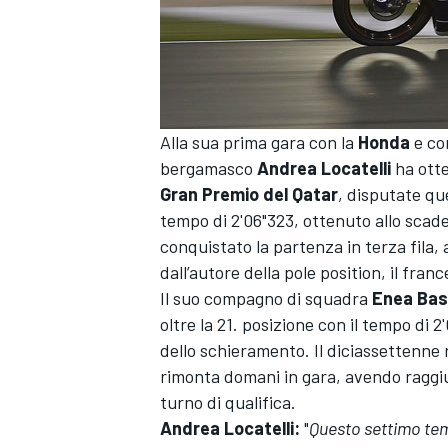
Alla sua prima gara con la
Honda
e co
bergamasco
Andrea Locatelli
ha otte
Gran Premio del Qatar
, disputate que
tempo di 2'06"323, ottenuto allo scade
conquistato la partenza in terza fila, 
dall’autore della pole position, il fran
Il suo compagno di squadra
Enea Bast
oltre la 21. posizione con il tempo di 2
dello schieramento. Il diciassettenn
rimonta domani in gara, avendo raggiu
turno di qualifica.
MONOPOSTO
Andrea Locatelli:
"
Questo settimo tem