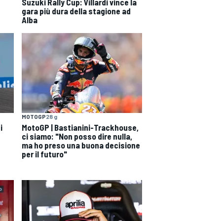
Suzuki Rally Cup: Villardi vince la
gara più dura della stagione ad
Alba
MOTOGP
28 g
i
MotoGP | Bastianini-Trackhouse,
ci siamo: "Non posso dire nulla,
ma ho preso una buona decisione
per il futuro"