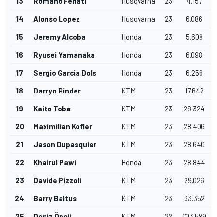
13
Romano Fenati
Husqvarna
23
4.157
14
Alonso Lopez
Husqvarna
23
6.086
15
Jeremy Alcoba
Honda
23
5.608
16
Ryusei Yamanaka
Honda
23
6.098
17
Sergio Garcia Dols
Honda
23
6.256
18
Darryn Binder
KTM
23
17.642
19
Kaito Toba
KTM
23
28.324
20
Maximilian Kofler
KTM
23
28.406
21
Jason Dupasquier
KTM
23
28.640
22
Khairul Pawi
Honda
23
28.844
23
Davide Pizzoli
KTM
23
29.026
24
Barry Baltus
KTM
23
33.352
25
Deniz Öncü
KTM
22
1'03.589