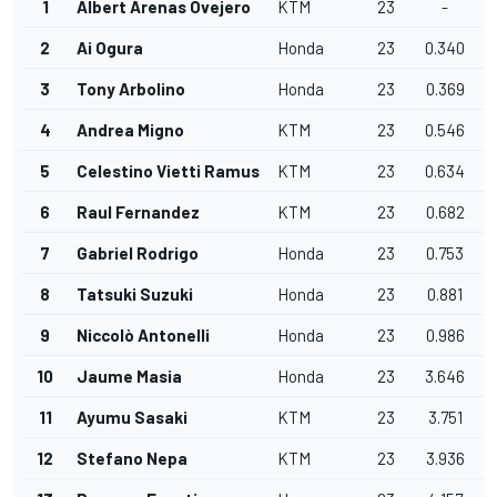
1
Albert Arenas Ovejero
KTM
23
-
2
Ai Ogura
Honda
23
0.340
3
Tony Arbolino
Honda
23
0.369
4
Andrea Migno
KTM
23
0.546
5
Celestino Vietti Ramus
KTM
23
0.634
6
Raul Fernandez
KTM
23
0.682
7
Gabriel Rodrigo
Honda
23
0.753
8
Tatsuki Suzuki
Honda
23
0.881
9
Niccolò Antonelli
Honda
23
0.986
10
Jaume Masia
Honda
23
3.646
11
Ayumu Sasaki
KTM
23
3.751
12
Stefano Nepa
KTM
23
3.936