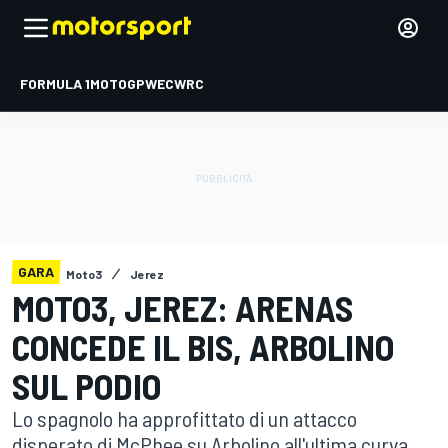
FORMULA 1
MOTOGP
WEC
WRC
GARA
Moto3
Jerez
MOTO3, JEREZ: ARENAS
CONCEDE IL BIS, ARBOLINO
SUL PODIO
Lo spagnolo ha approfittato di un attacco
disperato di McPhee su Arbolino all'ultima curva