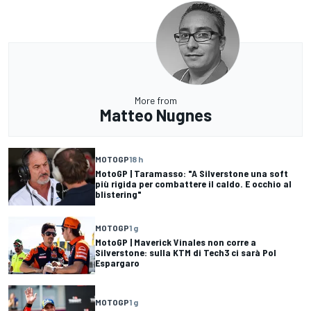
More from
Matteo Nugnes
MOTOGP
18 h
MotoGP | Taramasso: "A Silverstone una soft
più rigida per combattere il caldo. E occhio al
blistering"
MOTOGP
1 g
MotoGP | Maverick Vinales non corre a
Silverstone: sulla KTM di Tech3 ci sarà Pol
Espargaro
MOTOGP
1 g