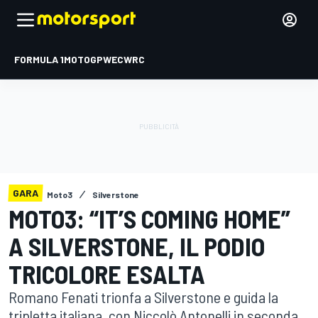
FORMULA 1
MOTOGP
WEC
WRC
GARA
Moto3
Silverstone
MOTO3: “IT’S COMING HOME”
A SILVERSTONE, IL PODIO
TRICOLORE ESALTA
Romano Fenati trionfa a Silverstone e guida la
tripletta italiana, con Niccolò Antonelli in seconda