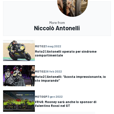
More from
Niccolò Antonelli
MOTO2
3 mag 2022
Moto2 | Antonelli operato per sindrome
compartimentale
MOTO2
26 feb 2022
Moto2 | Antonelli: “Acosta impressionante, io
sto imparando”
MOTOGP
3 gen 2022
VR46: Mooney sarà anche lo sponsor di
Valentino Rossi nel GT