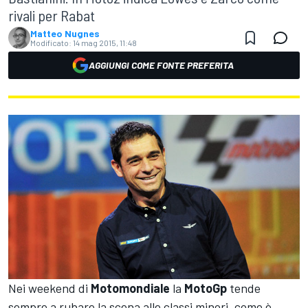
rivali per Rabat
Matteo Nugnes
Modificato:
14 mag 2015, 11:48
AGGIUNGI COME FONTE PREFERITA
Nei weekend di
Motomondiale
la
MotoGp
tende
sempre a rubare la scena alle classi minori, come è