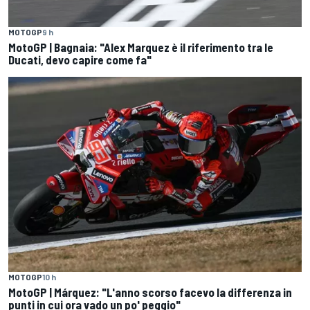
MOTOGP
9 h
MotoGP | Bagnaia: "Alex Marquez è il riferimento tra le
Ducati, devo capire come fa"
MOTOGP
10 h
MotoGP | Márquez: "L'anno scorso facevo la differenza in
punti in cui ora vado un po' peggio"