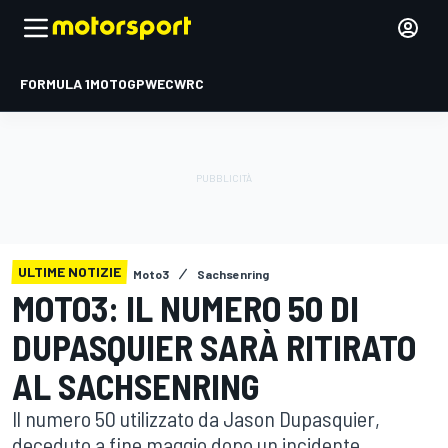
FORMULA 1
MOTOGP
WEC
WRC
ULTIME NOTIZIE
Moto3
Sachsenring
MOTO3: IL NUMERO 50 DI
DUPASQUIER SARÀ RITIRATO
AL SACHSENRING
Il numero 50 utilizzato da Jason Dupasquier,
deceduto a fine maggio dopo un incidente