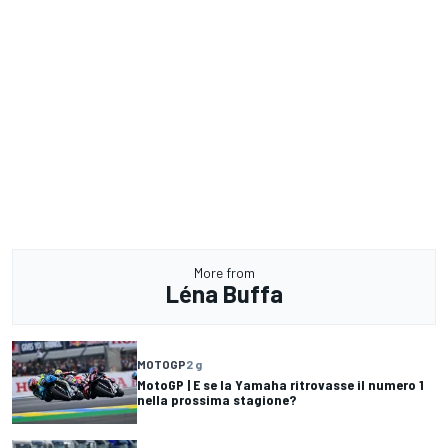
More from
Léna Buffa
MOTOGP
2 g
MotoGP | E se la Yamaha ritrovasse il numero 1
nella prossima stagione?