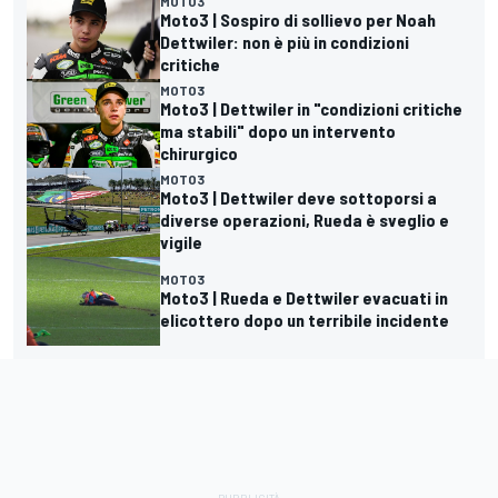
MOTO3
Moto3 | Sospiro di sollievo per Noah
Dettwiler: non è più in condizioni
critiche
MOTO3
Moto3 | Dettwiler in "condizioni critiche
ma stabili" dopo un intervento
chirurgico
MOTO3
Moto3 | Dettwiler deve sottoporsi a
diverse operazioni, Rueda è sveglio e
vigile
MOTO3
Moto3 | Rueda e Dettwiler evacuati in
elicottero dopo un terribile incidente