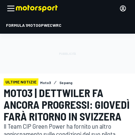
FORMULA 1
MOTOGP
WEC
WRC
ULTIME NOTIZIE
Moto3
Sepang
MOTO3 | DETTWILER FA
ANCORA PROGRESSI: GIOVEDÌ
FARÀ RITORNO IN SVIZZERA
Il Team CIP Green Power ha fornito un altro
aggiornamento sulle condizioni del suo pilota,