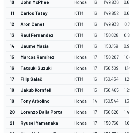
10
John McPhee
Honda
16
1'49.836
0.66
11
Carlos Tatay
KTM
16
1'49.852
0.68
12
Aron Canet
KTM
16
1'49.938
0.77
13
Raul Fernandez
KTM
16
1'50.028
0.86
14
Jaume Masia
KTM
16
1'50.159
0.99
15
Marcos Ramírez
Honda
17
1'50.207
1.04
16
Tatsuki Suzuki
Honda
17
1'50.309
1.14
17
Filip Salač
KTM
16
1'50.434
1.26
18
Jakub Kornfeil
KTM
15
1'50.465
1.29
19
Tony Arbolino
Honda
14
1'50.544
1.37
20
Lorenzo Dalla Porta
Honda
17
1'50.626
1.45
21
Ryusei Yamanaka
Honda
17
1'50.768
1.60