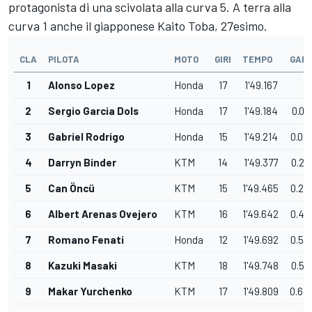
protagonista di una scivolata alla curva 5. A terra alla
curva 1 anche il giapponese Kaito Toba, 27esimo.
CLA
PILOTA
MOTO
GIRI
TEMPO
GAP
1
Alonso Lopez
Honda
17
1'49.167
2
Sergio Garcia Dols
Honda
17
1'49.184
0.01
3
Gabriel Rodrigo
Honda
15
1'49.214
0.04
4
Darryn Binder
KTM
14
1'49.377
0.21
5
Can Öncü
KTM
15
1'49.465
0.29
6
Albert Arenas Ovejero
KTM
16
1'49.642
0.47
7
Romano Fenati
Honda
12
1'49.692
0.52
8
Kazuki Masaki
KTM
18
1'49.748
0.58
9
Makar Yurchenko
KTM
17
1'49.809
0.64