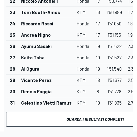
22
Niccolò Antonelli
Honda
17
1'50.774
1.60
23
Tom Booth-Amos
KTM
16
1'50.899
1.73
24
Riccardo Rossi
Honda
17
1'51.050
1.88
25
Andrea Migno
KTM
17
1'51.155
1.98
26
Ayumu Sasaki
Honda
19
1'51.522
2.35
27
Kaito Toba
Honda
10
1'51.527
2.36
28
Ai Ogura
Honda
19
1'51.548
2.38
29
Vicente Perez
KTM
18
1'51.677
2.51
30
Dennis Foggia
KTM
8
1'51.728
2.56
31
Celestino Vietti Ramus
KTM
19
1'51.935
2.76
GUARDA I RISULTATI COMPLETI