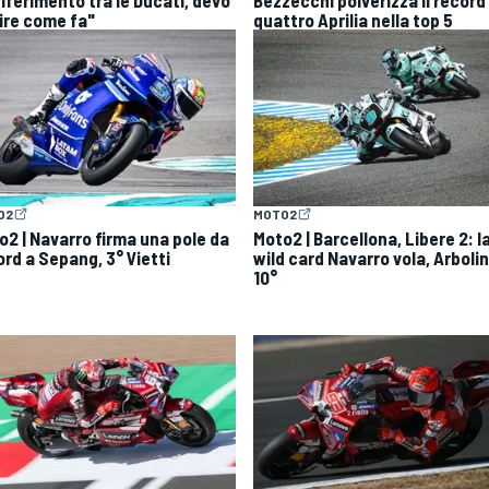
ire come fa"
quattro Aprilia nella top 5
O2
MOTO2
o2 | Navarro firma una pole da
Moto2 | Barcellona, Libere 2: l
ord a Sepang, 3° Vietti
wild card Navarro vola, Arboli
10°