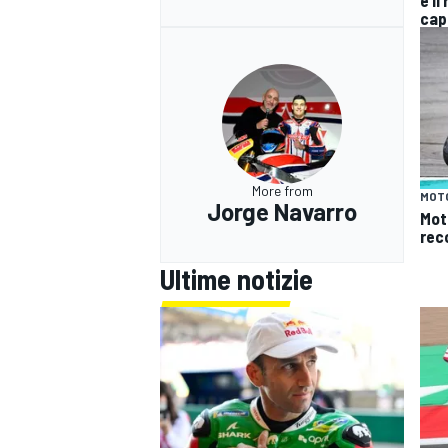
cap
More from
MOT
Jorge Navarro
Mot
rec
Ultime notizie
MONOMARCA