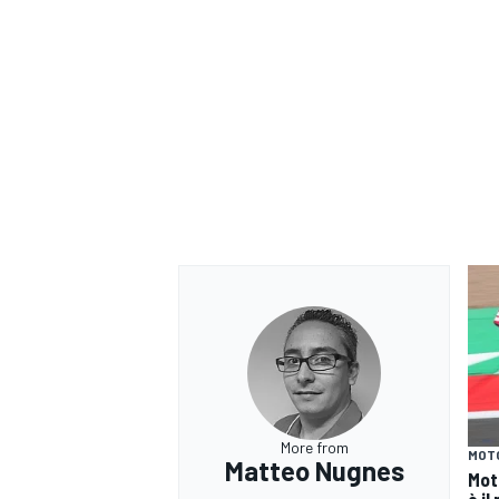
ENDURANCE/GT
More from
MOT
Matteo Nugnes
Mot
è il