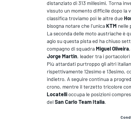
distanziato di 313 millesimi. Torna inv
vissuto un momento difficile dopo la v
classifica troviamo poi le altre due
Ho
bisogna notare che l'unica
KTM
nelle 
La seconda delle moto austriache è qu
agio su questa pista ed ha chiuso sett
compagno di squadra
Miguel Oliveira
Jorge Martin
, leader tra i portacolori
Più attardati purtroppo gli altri italia
rispettivamente 12esimo e 13esimo, 
indietro. A seguire continua a progre
crono, mentre il terzetto tricolore c
Locatelli
occupa le posizioni comprese
del
San Carlo Team Italia
.
Condi
MONOPOSTO