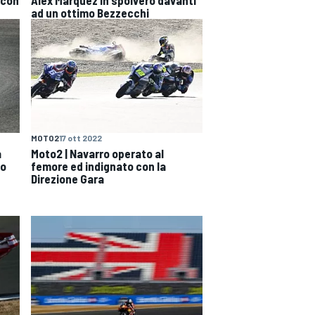
ad un ottimo Bezzecchi
MOTO2
17 ott 2022
a
Moto2 | Navarro operato al
no
femore ed indignato con la
Direzione Gara