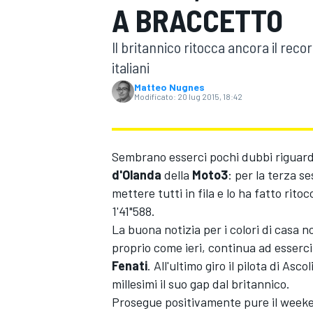
A BRACCETTO
MOTOGP
WEC
Il britannico ritocca ancora il reco
italiani
Matteo Nugnes
Modificato:
20 lug 2015, 18:42
Sembrano esserci pochi dubbi riguardo
d'Olanda
della
Moto3
: per la terza s
WRC
mettere tutti in fila e lo ha fatto rit
1'41"588.
La buona notizia per i colori di casa n
proprio come ieri, continua ad esserci
Fenati
. All'ultimo giro il pilota di Asco
millesimi il suo gap dal britannico.
Prosegue positivamente pure il week