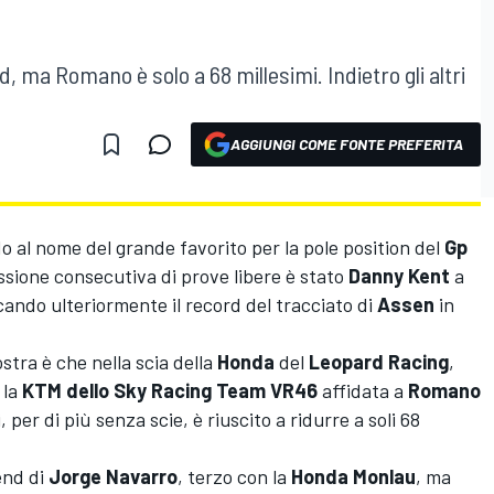
rd, ma Romano è solo a 68 millesimi. Indietro gli altri
AGGIUNGI COME FONTE PREFERITA
 al nome del grande favorito per la pole position del
Gp
essione consecutiva di prove libere è stato
Danny Kent
a
occando ulteriormente il record del tracciato di
Assen
in
ostra è che nella scia della
Honda
del
Leopard Racing
,
 la
KTM dello Sky Racing Team VR46
affidata a
Romano
li, per di più senza scie, è riuscito a ridurre a soli 68
end di
Jorge Navarro
, terzo con la
Honda Monlau
, ma