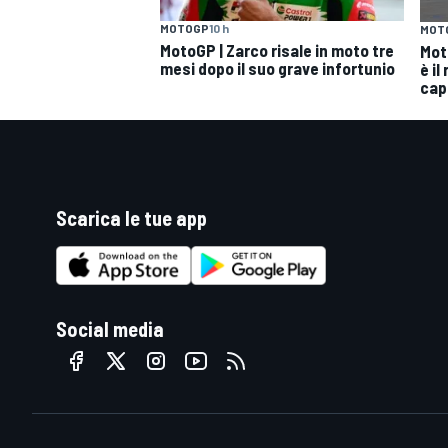
MOTOGP
10 h
MOT
MotoGP | Zarco risale in moto tre
Mot
mesi dopo il suo grave infortunio
è il
cap
Scarica le tue app
Social media
RALLY