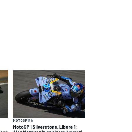
MOTOGP
17 h
MotoGP | Silverstone, Libere 1:
 con
Alex Marquez in spolvero davanti