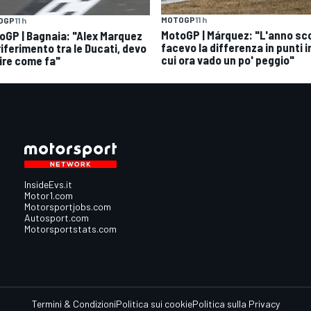
MOTOGP
11 h
OGP
11 h
MotoGP | Márquez: "L'anno sc
oGP | Bagnaia: "Alex Marquez
facevo la differenza in punti i
 riferimento tra le Ducati, devo
cui ora vado un po' peggio"
ire come fa"
InsideEvs.it
Motor1.com
Motorsportjobs.com
Autosport.com
Motorsportstats.com
Termini & Condizioni
Politica sui cookie
Politica sulla Privacy