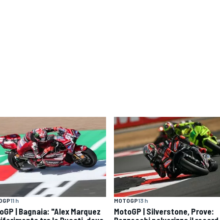
OGP
11 h
MOTOGP
13 h
oGP | Bagnaia: "Alex Marquez
MotoGP | Silverstone, Prove:
 riferimento tra le Ducati, devo
Bezzecchi polverizza il record