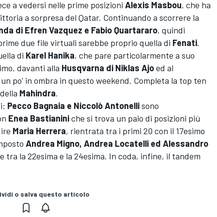
ece a vedersi nelle prime posizioni
Alexis Masbou
, che ha
ittoria a sorpresa del Qatar. Continuando a scorrere la
nda di Efren Vazquez e Fabio Quartararo
, quindi
prime due file virtuali sarebbe proprio quella di
Fenati
.
ella di
Karel Hanika
, che pare particolarmente a suo
imo, davanti alla
Husqvarna di Niklas Ajo
ed al
, un po' in ombra in questo weekend. Completa la top ten
 della
Mahindra
.
ni:
Pecco Bagnaia e Niccolò Antonelli
sono
con
Enea Bastianini
che si trova un paio di posizioni più
dire
Maria Herrera
, rientrata tra i primi 20 con il 17esimo
omposto
Andrea Migno, Andrea Locatelli ed Alessandro
 tra la 22esima e la 24esima. In coda, infine, il tandem
vidi o salva questo articolo