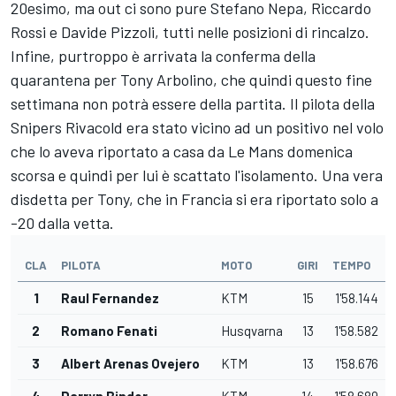
20esimo, ma out ci sono pure Stefano Nepa, Riccardo
Rossi e Davide Pizzoli, tutti nelle posizioni di rincalzo.
Infine, purtroppo è arrivata la conferma della
quarantena per Tony Arbolino, che quindi questo fine
settimana non potrà essere della partita. Il pilota della
Snipers Rivacold era stato vicino ad un positivo nel volo
che lo aveva riportato a casa da Le Mans domenica
scorsa e quindi per lui è scattato l'isolamento. Una vera
disdetta per Tony, che in Francia si era riportato solo a
-20 dalla vetta.
CLA
PILOTA
MOTO
GIRI
TEMPO
1
Raul Fernandez
KTM
15
1'58.144
2
Romano Fenati
Husqvarna
13
1'58.582
3
Albert Arenas Ovejero
KTM
13
1'58.676
4
Darryn Binder
KTM
14
1'58.689