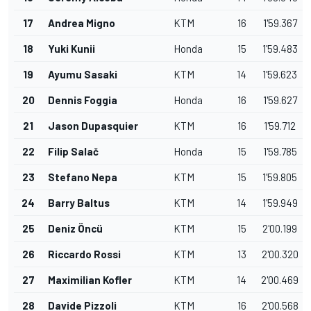
17
Andrea Migno
KTM
16
1'59.367
18
Yuki Kunii
Honda
15
1'59.483
19
Ayumu Sasaki
KTM
14
1'59.623
20
Dennis Foggia
Honda
16
1'59.627
21
Jason Dupasquier
KTM
16
1'59.712
22
Filip Salač
Honda
15
1'59.785
23
Stefano Nepa
KTM
15
1'59.805
24
Barry Baltus
KTM
14
1'59.949
25
Deniz Öncü
KTM
15
2'00.199
26
Riccardo Rossi
KTM
13
2'00.320
27
Maximilian Kofler
KTM
14
2'00.469
28
Davide Pizzoli
KTM
16
2'00.568