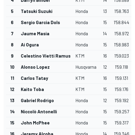
5
Tatsuki Suzuki
Honda
13
1'58.763
6
Sergio Garcia Dols
Honda
15
1'58.844
7
Jaume Masia
Honda
14
1'58.972
8
Ai Ogura
Honda
15
1'58.983
9
Celestino Vietti Ramus
KTM
16
1'59.023
10
Alonso Lopez
Husqvarna
12
1'59.118
11
Carlos Tatay
KTM
16
1'59.131
12
Kaito Toba
KTM
15
1'59.176
13
Gabriel Rodrigo
Honda
12
1'59.192
14
Niccolò Antonelli
Honda
15
1'59.257
15
John McPhee
Honda
15
1'59.317
16
Jeremy Alcoba
Honda
14
1'59.346