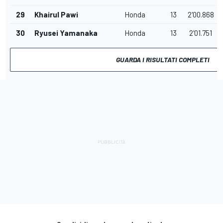
29
Khairul Pawi
Honda
13
2'00.868
30
Ryusei Yamanaka
Honda
13
2'01.751
GUARDA I RISULTATI COMPLETI