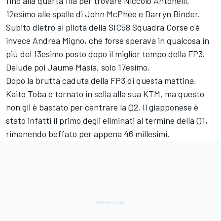
fino alla quarta fila per trovare Niccolò Antonelli,
12esimo alle spalle di John McPhee e Darryn Binder.
Subito dietro al pilota della SIC58 Squadra Corse c'è
invece Andrea Migno, che forse sperava in qualcosa in
più del 13esimo posto dopo il miglior tempo della FP3.
Delude poi Jaume Masia, solo 17esimo.
Dopo la brutta caduta della FP3 di questa mattina,
Kaito Toba è tornato in sella alla sua KTM, ma questo
non gli è bastato per centrare la Q2. Il giapponese è
stato infatti il primo degli eliminati al termine della Q1,
rimanendo beffato per appena 46 millesimi.