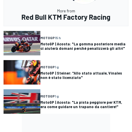
More from
Red Bull KTM Factory Racing
MOTOGP
15 h
MotoGP | Acosta: "La gomma posteriore media
ci aiuterà domani perché penalizzerà gli altri"
MOTOGP
1 g
MotoGP | Steiner: "Allo stato attuale, Vinales
non è stato licenziato"
MOTOGP
1 g
MotoGP | Acosta: "La pista peggiore per KTM,
era come guidare un trapano da cantiere!"