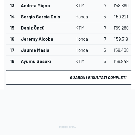
13
Andrea Migno
KTM
7
1'58.890
14
Sergio Garcia Dols
Honda
5
1'59.221
15
Deniz Öncü
KTM
7
1'59.280
16
Jeremy Alcoba
Honda
7
1'59.319
17
Jaume Masia
Honda
5
1'59.438
18
Ayumu Sasaki
KTM
5
1'59.949
GUARDA I RISULTATI COMPLETI