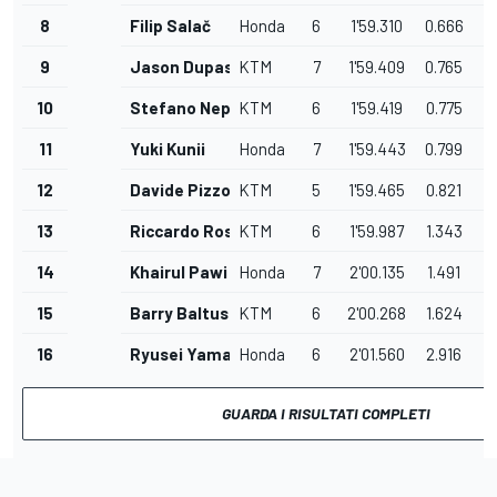
8
Filip Salač
Honda
6
1'59.310
0.666
9
Jason Dupasquier
KTM
7
1'59.409
0.765
10
Stefano Nepa
KTM
6
1'59.419
0.775
11
Yuki Kunii
Honda
7
1'59.443
0.799
12
Davide Pizzoli
KTM
5
1'59.465
0.821
13
Riccardo Rossi
KTM
6
1'59.987
1.343
14
Khairul Pawi
Honda
7
2'00.135
1.491
15
Barry Baltus
KTM
6
2'00.268
1.624
16
Ryusei Yamanaka
Honda
6
2'01.560
2.916
GUARDA I RISULTATI COMPLETI