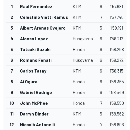
1
Raul Fernandez
KTM
6
1'57.681
2
Celestino Vietti Ramus
KTM
7
1'57.740
3
Albert Arenas Ovejero
KTM
5
1'58.191
4
Alonso Lopez
Husqvarna
6
1'58.212
5
Tatsuki Suzuki
Honda
6
1'58.268
6
Romano Fenati
Husqvarna
6
1'58.272
7
Carlos Tatay
KTM
6
1'58.315
8
Ai Ogura
Honda
6
1'58.365
9
Gabriel Rodrigo
Honda
6
1'58.549
10
John McPhee
Honda
7
1'58.550
11
Darryn Binder
KTM
5
1'58.562
12
Niccolò Antonelli
Honda
7
1'58.806