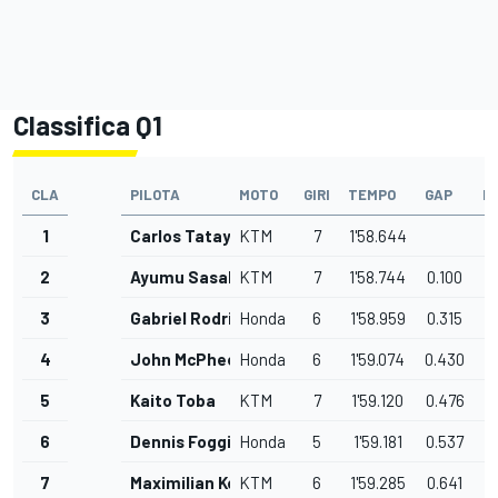
Classifica Q1
CLA
PILOTA
MOTO
GIRI
TEMPO
GAP
D
1
Carlos Tatay
KTM
7
1'58.644
2
Ayumu Sasaki
KTM
7
1'58.744
0.100
3
Gabriel Rodrigo
Honda
6
1'58.959
0.315
4
John McPhee
Honda
6
1'59.074
0.430
5
Kaito Toba
KTM
7
1'59.120
0.476
6
Dennis Foggia
Honda
5
1'59.181
0.537
7
Maximilian Kofler
KTM
6
1'59.285
0.641