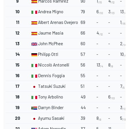
9
Marcos Ramírez
90
1
4
-
/15
/12
10
Andrea Migno
79
6
3
13
/10
/13
/4
11
Albert Arenas Ovejero
69
-
-
1
/15
12
Jaume Masia
66
4
-
-
/12
13
John McPhee
60
-
-
2
/14
14
Philipp Ottl
57
-
-
10
/6
15
Niccolò Antonelli
56
13
8
-
/4
/8
16
Dennis Foggia
55
-
-
-
17
Tatsuki Suzuki
51
-
-
7
/9
18
Tony Arbolino
49
-
6
-
/10
19
Darryn Binder
44
-
-
3
/13
20
Ayumu Sasaki
39
8
-
5
/8
/11
21
Adam Norrodin
37
5
11
-