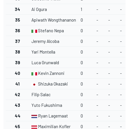
34
Ai Ogura
1
-
-
-
35
Apiwath Wongthananon
0
-
-
-
36
Stefano Nepa
0
-
-
-
37
Jeremy Alcoba
0
-
-
-
38
Yari Montella
0
-
-
-
39
Luca Grunwald
0
-
-
-
40
Kevin Zannoni
0
-
-
-
41
Shizuka Okazaki
0
-
-
-
42
Filip Salac
0
-
-
-
43
Yuto Fukushima
0
-
-
-
44
Ryan Lagemaat
0
-
-
-
45
Maximilian Kofler
0
-
-
-