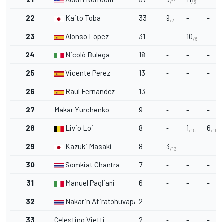
/11
/5
22
Kaito Toba
33
9
-
-
/7
23
Alonso Lopez
31
-
10
-
/6
24
Nicolò Bulega
18
-
-
-
25
Vicente Perez
13
-
-
-
26
Raul Fernandez
13
-
-
-
27
Makar Yurchenko
9
-
-
-
28
Livio Loi
8
-
1
6
/15
/10
29
Kazuki Masaki
8
3
-
-
/13
30
Somkiat Chantra
7
-
-
-
31
Manuel Pagliani
6
-
-
-
32
Nakarin Atiratphuvapat
2
-
-
-
33
Celestino Vietti
2
-
-
-