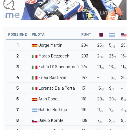
POSIZIONE
PILOTA
PUNTI
1
Jorge Martin
204
25
5
25
/1
/11
/1
2
Marco Bezzecchi
203
2
25
16
/14
/1
/3
3
Fabio Di Giannantonio
175
10
16
11
/6
/3
/5
4
Enea Bastianini
142
-
13
20
/4
/2
5
Lorenzo Dalla Porta
131
16
9
-
/3
/7
6
Aron Canet
118
20
20
8
/2
/2
/8
7
Gabriel Rodrigo
116
11
7
4
/5
/9
/12
8
Jakub Kornfeil
108
7
2
9
/9
/14
/7