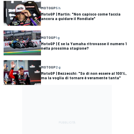
MOTOGP
5 h
MotoGP | Martin: "Non capisco come faccia
ancora a guidare il Mondiale"
MOTOGP
1 g
MotoGP | E se la Yamaha ritrovasse il numero 1
nella prossima stagione?
MOTOGP
2 g
MotoGP | Bezzecchi: "So di non essere al 100%,
ma la voglia di tornare è veramente tanta"