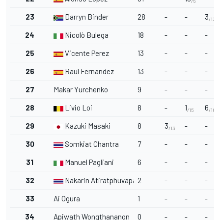
/6
23
Darryn Binder
28
-
-
3
/13
24
Nicolò Bulega
18
-
-
-
25
Vicente Perez
13
-
-
-
26
Raul Fernandez
13
-
-
-
27
Makar Yurchenko
9
-
-
-
28
Livio Loi
8
-
1
6
/15
/10
29
Kazuki Masaki
8
3
-
-
/13
30
Somkiat Chantra
7
-
-
-
31
Manuel Pagliani
6
-
-
-
32
Nakarin Atiratphuvapat
2
-
-
-
33
Ai Ogura
1
-
-
-
34
Apiwath Wongthananon
0
-
-
-