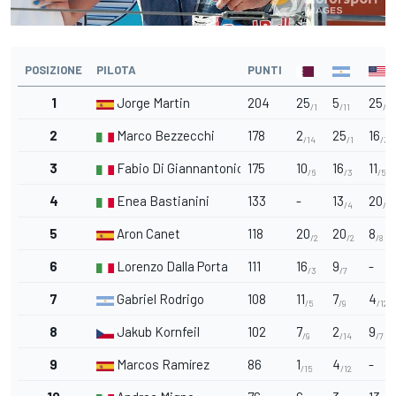
POSIZIONE
PILOTA
PUNTI
1
Jorge Martin
204
25
5
25
/1
/11
/1
2
Marco Bezzecchi
178
2
25
16
/14
/1
/3
3
Fabio Di Giannantonio
175
10
16
11
/6
/3
/5
4
Enea Bastianini
133
-
13
20
/4
/2
5
Aron Canet
118
20
20
8
/2
/2
/8
6
Lorenzo Dalla Porta
111
16
9
-
/3
/7
7
Gabriel Rodrigo
108
11
7
4
/5
/9
/12
8
Jakub Kornfeil
102
7
2
9
/9
/14
/7
9
Marcos Ramírez
86
1
4
-
/15
/12