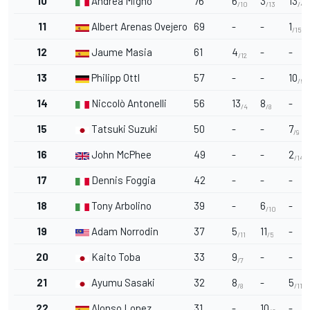
10
Andrea Migno
76
6
3
13
/10
/13
/4
11
Albert Arenas Ovejero
69
-
-
1
/15
12
Jaume Masia
61
4
-
-
/12
13
Philipp Ottl
57
-
-
10
/6
14
Niccolò Antonelli
56
13
8
-
/4
/8
15
Tatsuki Suzuki
50
-
-
7
/9
16
John McPhee
49
-
-
2
/14
17
Dennis Foggia
42
-
-
-
18
Tony Arbolino
39
-
6
-
/10
19
Adam Norrodin
37
5
11
-
/11
/5
20
Kaito Toba
33
9
-
-
/7
21
Ayumu Sasaki
32
8
-
5
/8
/11
22
Alonso Lopez
31
-
10
-