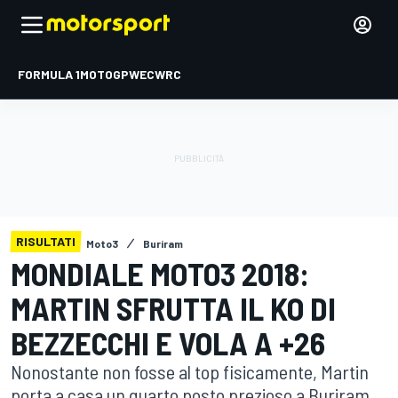
FORMULA 1
MOTOGP
WEC
WRC
RISULTATI
Moto3
Buriram
MONDIALE MOTO3 2018:
MARTIN SFRUTTA IL KO DI
BEZZECCHI E VOLA A +26
Nonostante non fosse al top fisicamente, Martin
porta a casa un quarto posto prezioso a Buriram