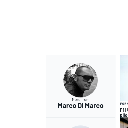
More from
Marco Di Marco
FORM
F1 |
pilo