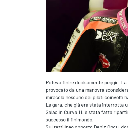
Poteva finire decisamente peggio. La 
provocato da una manovra sconsiderata
miracolo nessuno dei piloti coinvolti 
La gara, che già era stata interrotta 
Salac in Curva 11, è stata fatta riparti
successo il finimondo.
MONOPOSTO
Sul rettilineo opposto Deniz Oncu, do