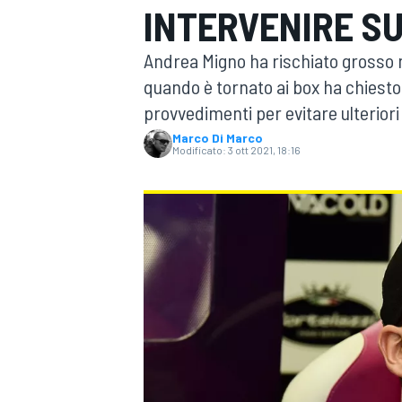
INTERVENIRE SU
MOTOGP
WEC
Andrea Migno ha rischiato grosso n
quando è tornato ai box ha chies
provvedimenti per evitare ulteriori 
Marco Di Marco
Modificato:
3 ott 2021, 18:16
WRC