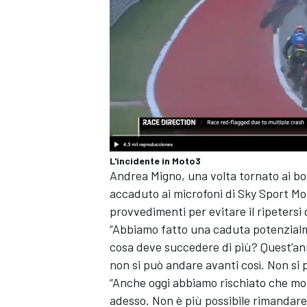
L'incidente in Moto3
Andrea Migno
, una volta tornato ai b
accaduto ai microfoni di Sky Sport 
provvedimenti per evitare il ripetersi d
“Abbiamo fatto una caduta potenzialm
cosa deve succedere di più? Quest’ann
ENDURANCE/GT
non si può andare avanti così. Non si 
“Anche oggi abbiamo rischiato che mor
adesso. Non è più possibile rimandar