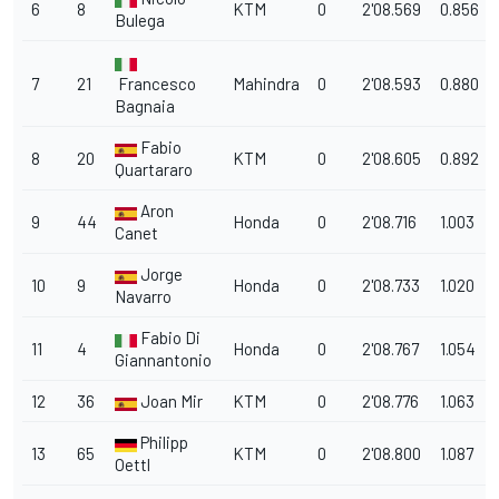
6
8
KTM
0
2'08.569
0.856
Bulega
7
21
Francesco
Mahindra
0
2'08.593
0.880
Bagnaia
Fabio
8
20
KTM
0
2'08.605
0.892
Quartararo
Aron
9
44
Honda
0
2'08.716
1.003
Canet
Jorge
10
9
Honda
0
2'08.733
1.020
Navarro
Fabio Di
11
4
Honda
0
2'08.767
1.054
Giannantonio
12
36
Joan Mir
KTM
0
2'08.776
1.063
Philipp
13
65
KTM
0
2'08.800
1.087
Oettl