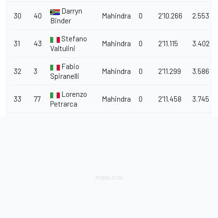
Darryn
30
40
Mahindra
0
2'10.266
2.553
Binder
Stefano
31
43
Mahindra
0
2'11.115
3.402
Valtulini
Fabio
32
3
Mahindra
0
2'11.299
3.586
Spiranelli
Lorenzo
33
77
Mahindra
0
2'11.458
3.745
Petrarca