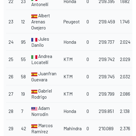
22
23
Honda
0
2'09.395
1.682
Antonelli
Albert
23
12
Arenas
Peugeot
0
2'09.459
1.746
Ovejero
Jules
24
95
Honda
0
2'09.737
2.024
Danilo
Andrea
25
55
KTM
0
2'09.742
2.029
Locatelli
Juanfran
26
58
KTM
0
2'09.745
2.032
Guevara
Gabriel
27
19
KTM
0
2'09.799
2.086
Rodrigo
Adam
28
7
Honda
0
2'09.851
2.138
Norrodin
Marcos
29
42
Mahindra
0
2'10.089
2.376
Ramirez