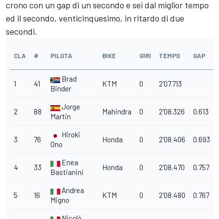
crono con un gap di un secondo e sei dal miglior tempo
ed il secondo, venticinquesimo, in ritardo di due
secondi.
CLA
#
PILOTA
BIKE
GIRI
TEMPO
GAP
Brad
1
41
KTM
0
2'07.713
Binder
Jorge
2
88
Mahindra
0
2'08.326
0.613
Martin
Hiroki
3
76
Honda
0
2'08.406
0.693
Ono
Enea
4
33
Honda
0
2'08.470
0.757
Bastianini
Andrea
5
16
KTM
0
2'08.480
0.767
Migno
Nicolò