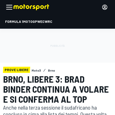
FORMULA 1
MOTOGP
WEC
WRC
PROVE LIBERE
Moto3
Brno
BRNO, LIBERE 3: BRAD
BINDER CONTINUA A VOLARE
E SI CONFERMA AL TOP
Anche nella terza sessione il sudafricano ha
concluso in cima alla lista dei tempi. Questa volta