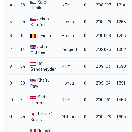
Karel
14
98
KTM
0
2'08.927
1.214
Hanika
Jakub
15
84
Honda
0
2'08.978
1.265
Kornfeil
16
11
Livio Loi
Honda
0
2'09.006
1.293
John
17
17
Peugeot
0
2'09.095
1.382
McPhee
Bo
18
64
KTM
0
2'09.103
1.390
Bendsneyder
Khairul
19
89
Honda
0
2'09.104
1.391
Pawi
Maria
20
6
KTM
0
2'09.281
1.568
Herrera
Tatsuki
21
24
Mahindra
0
2'09.378
1.665
Suzuki
Niccolò