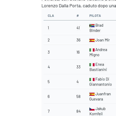
Lorenzo Dalla Porta, caduto dopo una 
CLA
#
PILOTA
Brad
1
41
Binder
2
36
Joan Mir
Andrea
3
16
Migno
Enea
4
33
Bastianini
Fabio Di
5
4
Giannantonio
Juanfran
6
58
Guevara
MONOMARCA
Jakub
7
84
Kornfeil