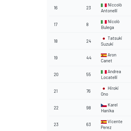
Niccolò
16
23
Antonelli
Nicolò
17
8
Bulega
Tatsuki
18
24
Suzuki
Aron
19
44
Canet
Andrea
20
55
Locatelli
Hiroki
21
76
Ono
Karel
22
98
Hanika
Vicente
23
63
Perez