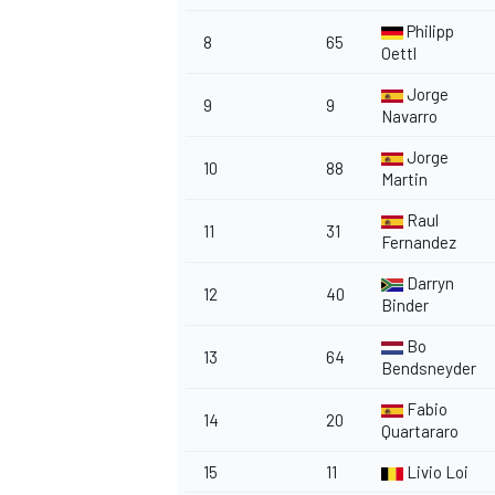
Philipp
8
65
Oettl
Jorge
9
9
Navarro
Jorge
10
88
Martin
Raul
11
31
Fernandez
Darryn
12
40
Binder
Bo
13
64
Bendsneyder
Fabio
14
20
Quartararo
RALLY
15
11
Livio Loi