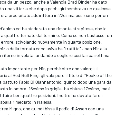
asca da un pezzo, anche a Valencia Brad Binder ha dato
do una vittoria che dopo pochi giri sembrava un qualcosa
 era precipitato addirittura in 22esima posizione per un
o d'animo ed ha sfoderato una rimonta strepitosa, che lo
ti a quattro tornate dal termine. Come se non bastasse, un
o errore, scivolando nuovamente in quarta posizione.
nizio della tornata conclusiva ha "trafitto" Joan Mir alla
o ritorno in volata, andando a cogliere così la sua settima
to importante per Mir, perché oltre che valergli il
ia al Red Bull Ring, gli vale pure il titolo di "Rookie of the
e ha battuto Fabio Di Giannantonio, quinto dopo una gara da
sto in ombra: 16esimo in griglia, ha chiuso 17esimo, ma è
tituire ben quattro posizioni. Inoltre ha dovuto fare i
 spalla rimediato in Malesia.
drea Migno, che quindi bissa il podio di Assen con una