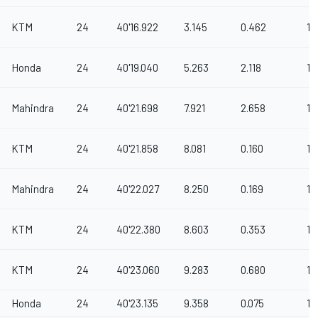
KTM
24
40'16.922
3.145
0.462
14
Honda
24
40'19.040
5.263
2.118
14
Mahindra
24
40'21.698
7.921
2.658
14
KTM
24
40'21.858
8.081
0.160
14
Mahindra
24
40'22.027
8.250
0.169
14
KTM
24
40'22.380
8.603
0.353
14
KTM
24
40'23.060
9.283
0.680
14
Honda
24
40'23.135
9.358
0.075
14