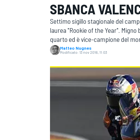
SBANCA VALENCI
MOTOGP
WEC
Settimo sigillo stagionale del cam
laurea "Rookie of the Year". Migno 
quarto ed è vice-campione del mon
Matteo Nugnes
Modificato:
13 nov 2016, 11:03
WRC