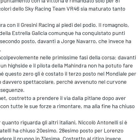
ppuntamento con la vittoria è rimandato solo per 81
acolori dello Sky Racing Team VR46 sia maturato tanto
 con il Gresini Racing ai piedi del podio. Il romagnolo,
 della Estrella Galicia comunque ha conquistato punti
l secondo posto, davanti a Jorge Navarro, che invece ha
.
olpevolemente nelle primissime fasi della corsa: davanti
i un highside e il pilota della Mahindra non ha potuto fare
hé questo zero gli è costato il terzo posto nel Mondiale per
ato davvero spettacolare, perché avvenuto nel curvone
nseguenze.
t, costretto a prendere il via dalla pitlane dopo aver
 con tutte le sue forze a rimontare, ma alla fine ha chiuso
uanto riguarda gli altri italiani, Niccolò Antonelli si è
telli ha chiuso 20esimo. 28esimo posto per Lorenzo
dere il gruppo in 31esima. Costretto al ritiro invece