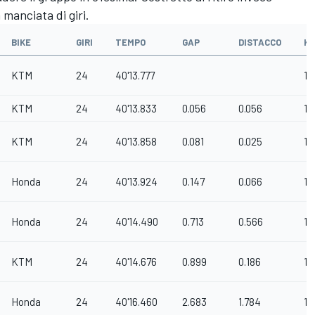
manciata di giri.
BIKE
GIRI
TEMPO
GAP
DISTACCO
K
KTM
24
40'13.777
14
KTM
24
40'13.833
0.056
0.056
14
KTM
24
40'13.858
0.081
0.025
14
Honda
24
40'13.924
0.147
0.066
14
Honda
24
40'14.490
0.713
0.566
14
KTM
24
40'14.676
0.899
0.186
14
Honda
24
40'16.460
2.683
1.784
14