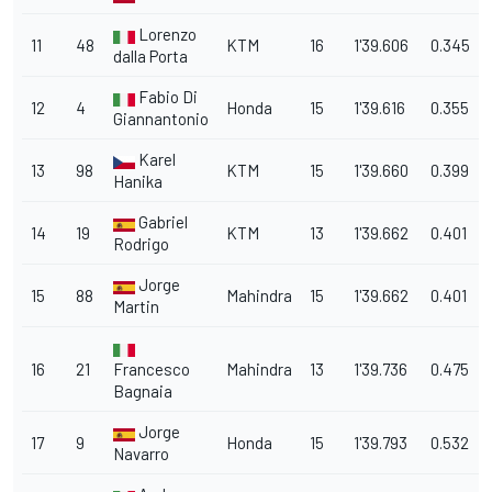
Lorenzo
11
48
KTM
16
1'39.606
0.345
dalla Porta
Fabio Di
12
4
Honda
15
1'39.616
0.355
Giannantonio
Karel
13
98
KTM
15
1'39.660
0.399
Hanika
Gabriel
14
19
KTM
13
1'39.662
0.401
Rodrigo
Jorge
15
88
Mahindra
15
1'39.662
0.401
Martin
16
21
Francesco
Mahindra
13
1'39.736
0.475
Bagnaia
Jorge
17
9
Honda
15
1'39.793
0.532
Navarro