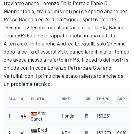
troviamo anche Lorenzo Dalla Porta e Fabio Di
Giannantonio, tra i primi venti poi c'è spazio anche per
Pecco Bagnaia ed Andrea Migno, rispettivamente
16esimo e 20esimo, con il portacolori dello Sky Racing
Team VR46 che è incappato anche in una caduta.
A terra c'è finito anche Andrea Locatelli, solo 27esimo
dopo la beffa di essersi visto cancellare il miglior tempo
che aveva messo a referto in FP3. Il quadro dei nostri si
chiude con in coda Lorenzo Petrarca e Stefano
Valtulini, con il primo che è stato rallentato anche da
un problema tecnico.
CLA
#
PILOTA
BIKE
GIRI
TEMPO
GAP
Aron
1
44
Honda
15
1'39.261
Canet
Brad
2
41
KTM
18
1'39.279
0.018