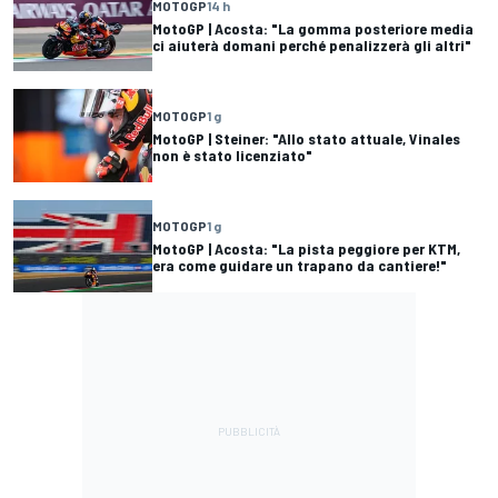
MOTOGP
14 h
MotoGP | Acosta: "La gomma posteriore media
ci aiuterà domani perché penalizzerà gli altri"
MOTOGP
1 g
MotoGP | Steiner: "Allo stato attuale, Vinales
non è stato licenziato"
MOTOGP
1 g
MotoGP | Acosta: "La pista peggiore per KTM,
era come guidare un trapano da cantiere!"