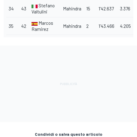
Stefano
34
43
Mahindra
15
1'42.637
3.376
Valtulini
Marcos
35
42
Mahindra
2
1'43.466
4.205
Ramirez
Condividi o salva questo articolo