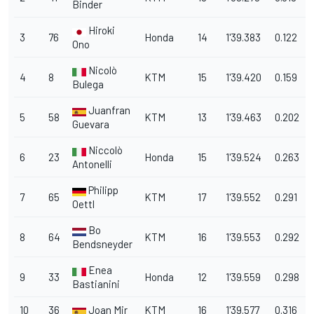
Binder
Hiroki
3
76
Honda
14
1'39.383
0.122
Ono
Nicolò
4
8
KTM
15
1'39.420
0.159
Bulega
Juanfran
5
58
KTM
13
1'39.463
0.202
Guevara
Niccolò
6
23
Honda
15
1'39.524
0.263
Antonelli
Philipp
7
65
KTM
17
1'39.552
0.291
Oettl
Bo
8
64
KTM
16
1'39.553
0.292
Bendsneyder
Enea
9
33
Honda
12
1'39.559
0.298
Bastianini
10
36
Joan Mir
KTM
16
1'39.577
0.316