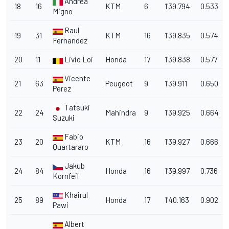
Andrea
18
16
KTM
6
1'39.794
0.533
Migno
Raul
19
31
KTM
16
1'39.835
0.574
Fernandez
20
11
Livio Loi
Honda
17
1'39.838
0.577
Vicente
21
63
Peugeot
9
1'39.911
0.650
Perez
Tatsuki
22
24
Mahindra
9
1'39.925
0.664
Suzuki
Fabio
23
20
KTM
16
1'39.927
0.666
Quartararo
Jakub
24
84
Honda
16
1'39.997
0.736
Kornfeil
Khairul
25
89
Honda
17
1'40.163
0.902
Pawi
Albert