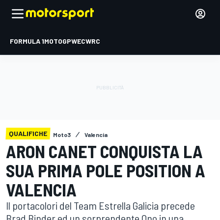
FORMULA 1
MOTOGP
WEC
WRC
QUALIFICHE
Moto3
Valencia
ARON CANET CONQUISTA LA
SUA PRIMA POLE POSITION A
VALENCIA
Il portacolori del Team Estrella Galicia precede
Brad Binder ed un sorprendente Ono in una