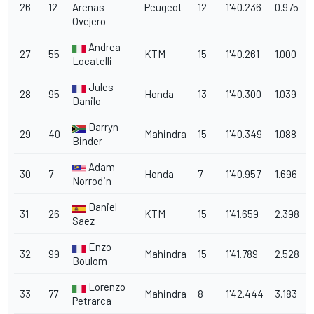
26
12
Arenas
Peugeot
12
1'40.236
0.975
Ovejero
Andrea
27
55
KTM
15
1'40.261
1.000
Locatelli
Jules
28
95
Honda
13
1'40.300
1.039
Danilo
Darryn
29
40
Mahindra
15
1'40.349
1.088
Binder
Adam
30
7
Honda
7
1'40.957
1.696
Norrodin
Daniel
31
26
KTM
15
1'41.659
2.398
Saez
Enzo
32
99
Mahindra
15
1'41.789
2.528
Boulom
Lorenzo
33
77
Mahindra
8
1'42.444
3.183
Petrarca